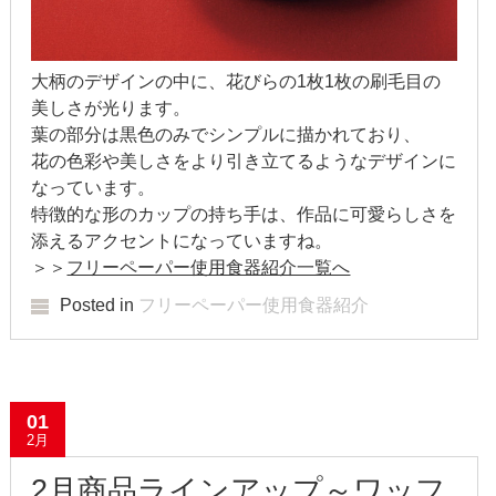
2019年3月
2019年2月
大柄のデザインの中に、花びらの1枚1枚の刷毛目の
美しさが光ります。
2019年1月
葉の部分は黒色のみでシンプルに描かれており、
2018年12月
花の色彩や美しさをより引き立てるようなデザインに
なっています。
2018年11月
特徴的な形のカップの持ち手は、作品に可愛らしさを
添えるアクセントになっていますね。
2018年10月
＞＞
フリーペーパー使用食器紹介一覧へ
2018年9月
Posted in
フリーペーパー使用食器紹介
2018年8月
2018年7月
01
2月
2018年6月
2月商品ラインアップ～ワッフ