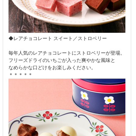
2014年2月
2014年1月
2013年12月
◆レアチョコレート スイート／ストロベリー
2013年11月
毎年人気のレアチョコレートにストロベリーが登場。
2013年10月
フリーズドライのいちごが入った爽やかな風味と
なめらかな口どけをお楽しみください。
2013年9月
＊＊＊＊＊
2013年8月
2013年7月
2013年6月
2013年5月
2013年4月