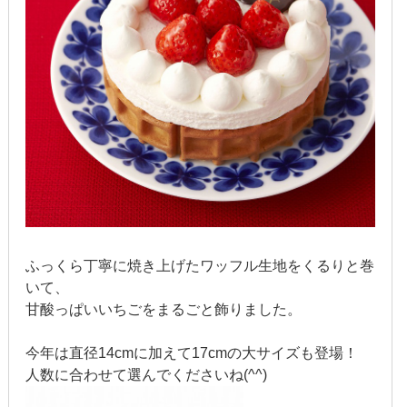
2019年3月
2019年2月
2019年1月
2018年12月
2018年11月
2018年10月
2018年9月
ふっくら丁寧に焼き上げたワッフル生地をくるりと巻
いて、
2018年8月
甘酸っぱいいちごをまるごと飾りました。
2018年7月
今年は直径14cmに加えて17cmの大サイズも登場！
2018年6月
人数に合わせて選んでくださいね(^^)