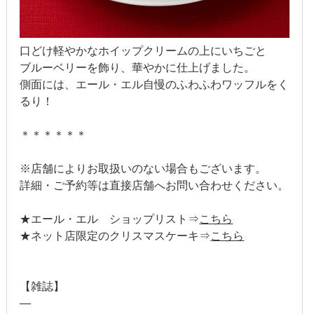
2014年12月
2014年11月
口どけ軽やかなホイップクリームの上にいちごと
ブルーベリーを飾り、華やかに仕上げました。
2014年10月
側面には、エール・エル自慢のふわふわワッフルをく
るり！
2014年9月
2014年8月
＊＊＊＊＊＊
2014年7月
※店舗によりお取扱いのない場合もございます。
詳細・ご予約等は直接店舗へお問い合わせください。
2014年6月
★エール・エル ショップリスト⇒
こちら
2014年5月
★ネット店限定のクリスマスケーキ⇒
こちら
2014年4月
【雑誌】
2014年3月
—