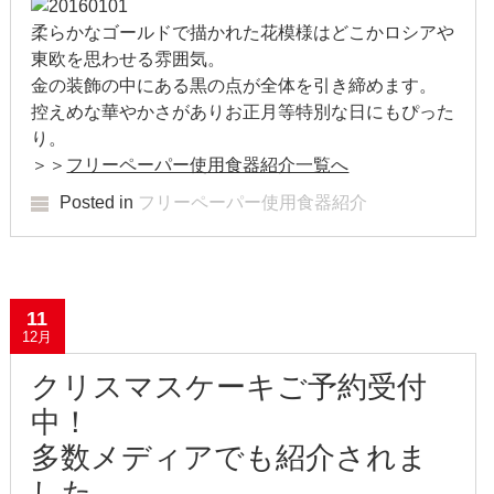
2022年1月
柔らかなゴールドで描かれた花模様はどこかロシアや
東欧を思わせる雰囲気。
2021年12月
金の装飾の中にある黒の点が全体を引き締めます。
控えめな華やかさがありお正月等特別な日にもぴった
2021年9月
り。
＞＞
フリーペーパー使用食器紹介一覧へ
2021年6月
Posted in
フリーペーパー使用食器紹介
2021年4月
2020年11月
11
2020年8月
12月
2020年4月
クリスマスケーキご予約受付
中！
2020年3月
多数メディアでも紹介されま
2020年2月
した