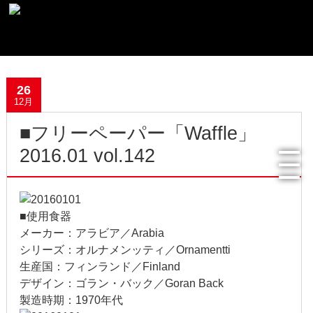
最新記事一覧
26
おすすめ商品
12月
■フリーペーパー「Waffle」
メディア掲載情報
2016.01 vol.142
フリーペーパー使用食器紹介
R.Lオフィシャルサイト
■使用食器
メーカー：アラビア／Arabia
過去の記事
シリーズ：オルナメンッティ／Ornamentti
生産国：フィンランド／Finland
2022年8月
デザイン：ゴラン・バック／Goran Back
製造時期：1970年代
2022年4月