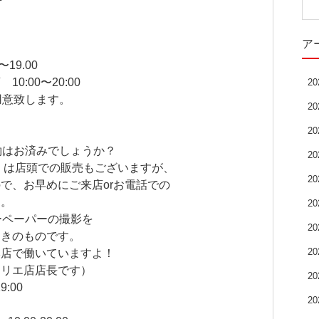
ア
19.00
:00〜20:00
2
用意致します。
2
2
予約はお済みでしょうか？
2
木）は店頭での販売もございますが、
2
で、お早めにご来店orお電話での
す。
2
ーペーパーの撮影を
2
ときのものです。
2
本店で働いていますよ！
トリエ店店長です）
2
:00
2