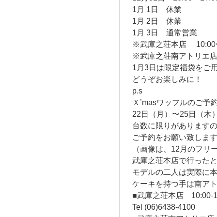
1月 1日 休業
1月 2日 休業
1月 3日 通常営業
※武庫之荘本店 10:00〜
※武庫之荘南アトリエ店 10
1月3日は限定福袋をご
どうぞお楽しみに！
p.s
Ｘ’masワッフルのご
22日（月）〜25日（
台数に限りがありますの
ご予約をお願い致しま
（画像は、12月のフリ
武庫之荘本店で行った
モデルの二人は実際に
ケーキを持つ手は南ア
■武庫之荘本店 10:00-19
Tel (06)6438-4100