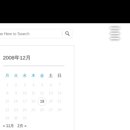
arch
MENU
2008年12月
最新記事一覧
月
火
水
木
金
土
日
おすすめ商品
1
2
3
4
5
6
7
8
9
10
11
12
13
14
メディア掲載情報
15
16
17
18
19
20
21
フリーペーパー使用食器紹介
22
23
24
25
26
27
28
29
30
31
R.Lオフィシャルサイト
« 11月
2月 »