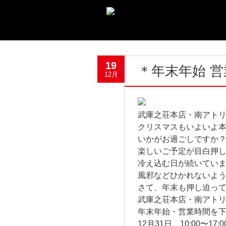
19
＊年末年始 
12月
武庫之荘本店・南アト
クリスマスもいよいよ
いかがお過ごしですか
楽しいご予定が目白押
冷え込む日が続いてい
風邪などひかれないよ
さて、年末も押し迫っ
武庫之荘本店・南アト
年末年始・営業時間を
12月31日 10:00〜17:0