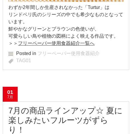
2019年3月
わずか2年間しか生産されなかった「Turtur」は
リンドベリ氏のシリーズの中でも希少なものとなって
2019年2月
います。
鮮やかなグリーンとブラウンの色使いが、
2019年1月
可愛らしい鳥や植物の図柄によく映える作品です。
2018年12月
＞＞
フリーペーパー使用食器紹介一覧へ
Posted in
フリーペーパー使用食器紹介
2018年11月
TAG01
2018年10月
2018年9月
01
2018年8月
7月
2018年7月
7月の商品ラインアップ☆ 夏に
楽しみたいフルーツがずら
2018年6月
り！