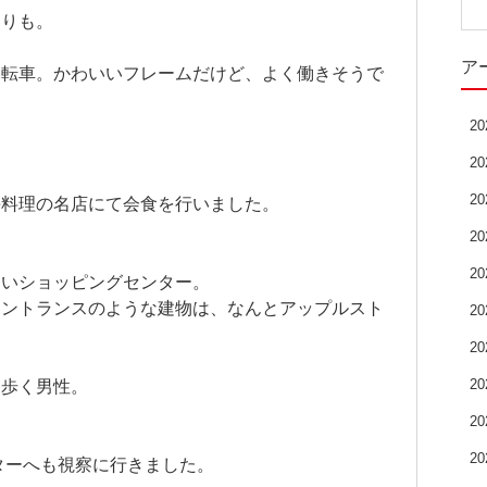
たりも。
ア
自転車。かわいいフレームだけど、よく働きそうで
！
2
2
2
海料理の名店にて会食を行いました。
2
2
しいショッピングセンター。
エントランスのような建物は、なんとアップルスト
2
2
2
り歩く男性。
？
2
2
ターへも視察に行きました。