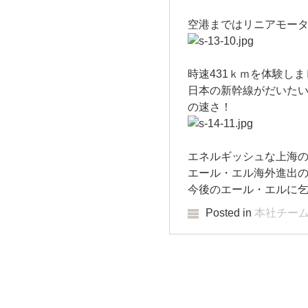
空港まではリニアモー
時速431ｋｍを体験しま
日本の新幹線がだいたい時
の速さ！
エネルギッシュな上海
エール・エル海外進出
今後のエール・エルに
Posted in
本社チー
Post navigation