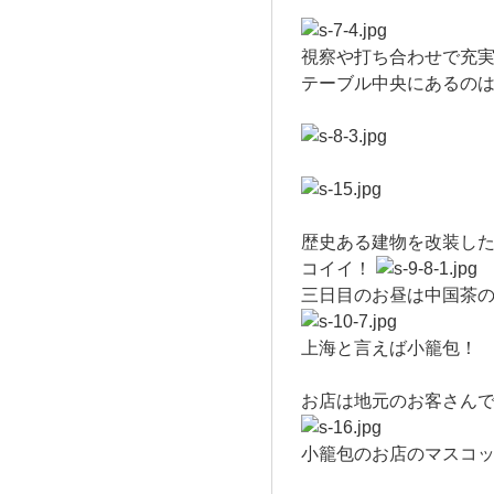
視察や打ち合わせで充実
テーブル中央にあるの
歴史ある建物を改装し
コイイ！
三日目のお昼は中国茶
上海と言えば
小籠包
！
お店は地元のお客さん
小籠包のお店のマスコ