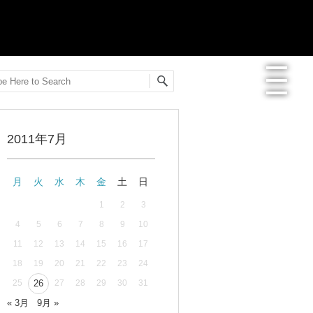
arch
MENU
2011年7月
最新記事一覧
月
火
水
木
金
土
日
おすすめ商品
1
2
3
4
5
6
7
8
9
10
メディア掲載情報
11
12
13
14
15
16
17
フリーペーパー使用食器紹介
18
19
20
21
22
23
24
25
26
27
28
29
30
31
R.Lオフィシャルサイト
« 3月
9月 »