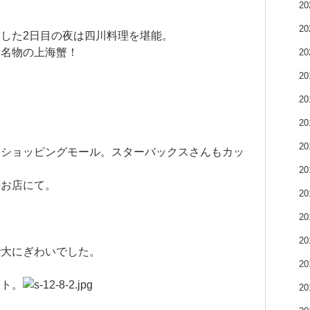
2
2
した2日目の夜は四川料理を堪能。
は名物の上海蟹！
2
2
2
2
2
たショッピングモール。スターバックスさんもカッ
2
のお店にて。
2
2
2
で大にぎわいでした。
2
ット。
2