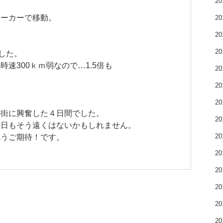
2
ターカーで移動。
2
2
2
した。
速300ｋｍ弱なので…1.5倍も
2
2
2
の街に興奮した４日間でした。
2
の日もそう遠くはないかもしれません。
2
乞うご期待！です。
2
ム
2
2
2
2