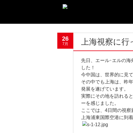
26
上海視察に行
7月
先日、エール･エルの海
した！
今中国は、世界的に見
その中でも上海は、昨
発展を遂げています。
実際にその地を訪れる
ーを感じました。
ここでは、4日間の視察
上海浦東国際空港に到