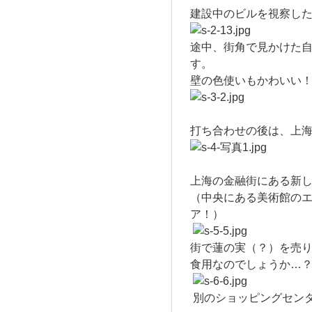
建設中のビルを視察し
途中、街角で見かけた
す。
壁の色使いもかわいい
打ち合わせの後は、
上
上海の金融街にある新
（中央にある美術館の
ア！）
街で蓮の実（？）を売
食用なのでしょうか…
別のショッピングセン