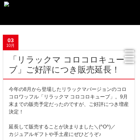
最新記事一覧
03
おすすめ商品
10月
「リラックマ コロコロキュー
メディア掲載情報
ブ」ご好評につき販売延長！
フリーペーパー使用食器紹介
今年の8月から登場したリラックマバージョンのコロ
R.Lオフィシャルサイト
コロワッフル「リラックマ コロコロキューブ」。9月
末までの販売予定だったのですが、ご好評につき増産
過去の記事
決定！
2022年8月
延長して販売することが決まりました＼(^O^)／
カジュアルギフトや手土産にぜひどうぞ♪
2022年4月