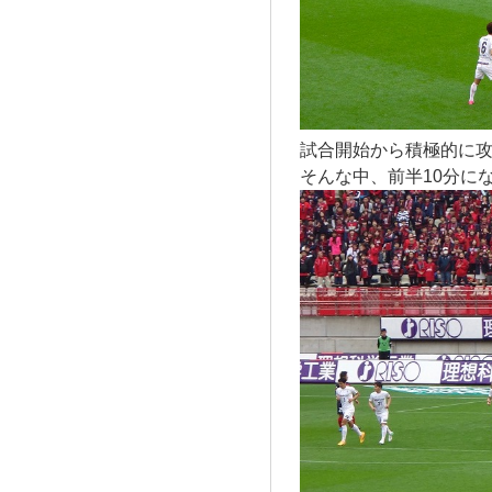
試合開始から積極的に
そんな中、前半10分に