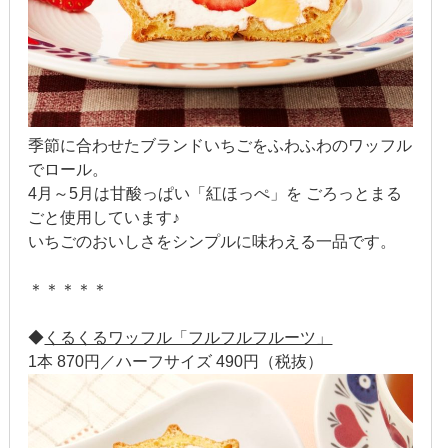
2019年3月
2019年2月
2019年1月
2018年12月
季節に合わせたブランドいちごをふわふわのワッフル
でロール。
2018年11月
4月～5月は甘酸っぱい「紅ほっぺ」を ごろっとまる
ごと使用しています♪
2018年10月
いちごのおいしさをシンプルに味わえる一品です。
2018年9月
＊＊＊＊＊
2018年8月
◆
くるくるワッフル「フルフルフルーツ」
1本 870円／ハーフサイズ 490円（税抜）
2018年7月
2018年6月