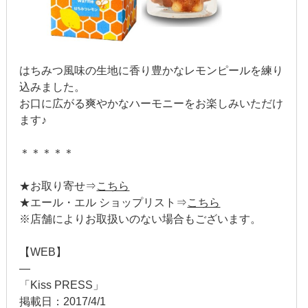
2015年10月
2015年9月
はちみつ風味の生地に香り豊かなレモンピールを練り
2015年8月
込みました。
お口に広がる爽やかなハーモニーをお楽しみいただけ
2015年7月
ます♪
2015年6月
＊＊＊＊＊
2015年5月
★お取り寄せ⇒
こちら
2015年4月
★エール・エル ショップリスト⇒
こちら
※店舗によりお取扱いのない場合もございます。
2015年3月
【WEB】
2015年2月
—
「Kiss PRESS」
2015年1月
掲載日：2017/4/1