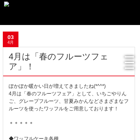
最新記事一覧
03
4月
おすすめ商品
4月は「春のフルーツフェ
メディア掲載情報
ア」！
フリーペーパー使用食器紹介
ぽかぽか暖かい日が増えてきましたね(*^^*)
R.Lオフィシャルサイト
4月は「春のフルーツフェア」として、いちごやりん
ご、グレープフルーツ、甘夏みかんなどさまざまなフ
過去の記事
ルーツを使ったワッフルをご用意しております！
2022年8月
＊＊＊＊＊
2022年4月
◆
ワッフルケーキ各種