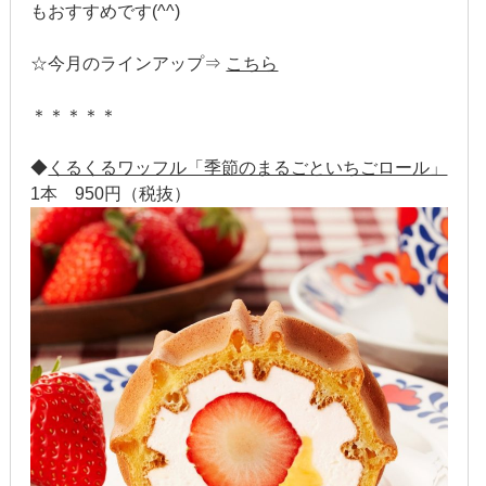
もおすすめです(^^)
2020年1月
☆今月のラインアップ⇒
こちら
2019年12月
2019年11月
＊＊＊＊＊
2019年10月
◆
くるくるワッフル「季節のまるごといちごロール」
1本 950円（税抜）
2019年9月
2019年8月
2019年7月
2019年6月
2019年5月
2019年4月