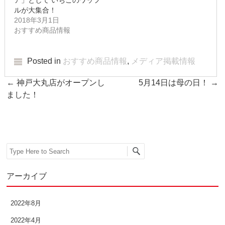
ア」として いちごのワッフ
2014年2月
ルが大集合！
2018年3月1日
2014年1月
おすすめ商品情報
2013年12月
Posted in
おすすめ商品情報
,
メディア掲載情報
2013年11月
Post navigation
←
神戸大丸店がオープンし
5月14日は母の日！
→
2013年10月
ました！
2013年9月
2013年8月
Search
2013年7月
アーカイブ
2013年6月
2013年5月
2022年8月
2022年4月
2013年4月