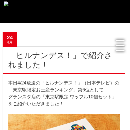
最新記事一覧
24
おすすめ商品
4月
「ヒルナンデス！」で紹介さ
メディア掲載情報
れました！
フリーペーパー使用食器紹介
本日4/24放送の「ヒルナンデス！」（日本テレビ）の
R.Lオフィシャルサイト
「東京駅限定お土産ランキング」第6位として
グランスタ店の
「東京駅限定 ワッフル10個セット」
過去の記事
をご紹介いただきました！
2022年8月
2022年4月