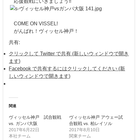
2018年5月
応援観戦にいきましょう!!
2018年4月
COME ON VISSEL!
2018年3月
がんばれ！ヴィッセル神戸！
2018年2月
共有:
クリックして Twitter で共有 (新しいウィンドウで開き
2018年1月
ます)
Facebook で共有するにはクリックしてください (新
2017年12月
しいウィンドウで開きます)
2017年11月
2017年10月
関連
2017年9月
ヴィッセル神戸 試合観戦
ヴィッセル神戸 アウェー試
vs. ガンバ大阪
合観戦 vs. 柏レイソル
2017年8月
2017年6月22日
2017年8月10日
本社チーム
関東チーム
2017年7月