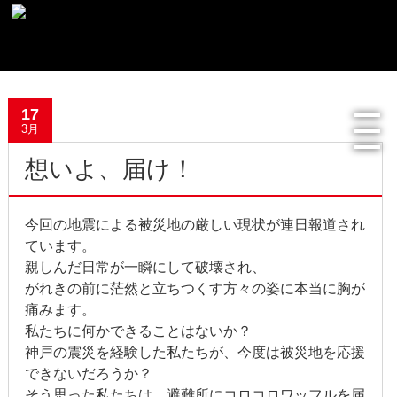
最新記事一覧
17
おすすめ商品
3月
想いよ、届け！
メディア掲載情報
フリーペーパー使用食器紹介
今回の地震による被災地の厳しい現状が連日報道され
ています。
R.Lオフィシャルサイト
親しんだ日常が一瞬にして破壊され、
がれきの前に茫然と立ちつくす方々の姿に本当に胸が
過去の記事
痛みます。
私たちに何かできることはないか？
2022年8月
神戸の震災を経験した私たちが、今度は被災地を応援
できないだろうか？
2022年4月
そう思った私たちは、避難所にコロコロワッフルを届