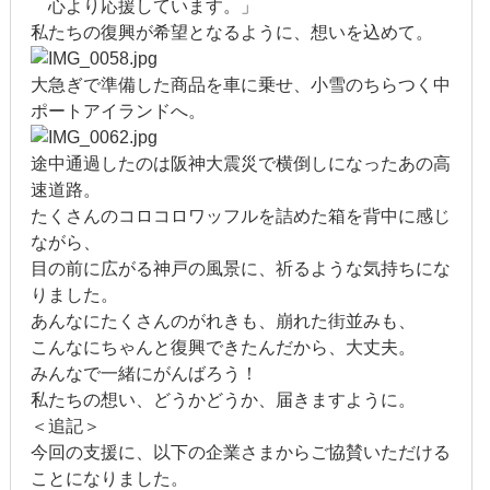
心より応援しています。」
2020年1月
私たちの復興が希望となるように、想いを込めて。
2019年12月
大急ぎで準備した商品を車に乗せ、小雪のちらつく中
ポートアイランドへ。
2019年11月
途中通過したのは阪神大震災で横倒しになったあの高
2019年10月
速道路。
2019年9月
たくさんのコロコロワッフルを詰めた箱を背中に感じ
ながら、
2019年8月
目の前に広がる神戸の風景に、祈るような気持ちにな
りました。
2019年7月
あんなにたくさんのがれきも、崩れた街並みも、
こんなにちゃんと復興できたんだから、大丈夫。
2019年6月
みんなで一緒にがんばろう！
私たちの想い、どうかどうか、届きますように。
2019年5月
＜追記＞
今回の支援に、以下の企業さまからご協賛いただける
2019年4月
ことになりました。