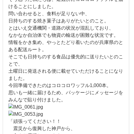
けることにしました。
2022年1月
問い合わせると、食料が足りない中、
日持ちのする焼き菓子はありがたいとのこと。
2021年12月
とはいえ交通機関・道路の状況が混乱しており、
2021年9月
なかなか自治体でも物資の輸送が困難な状況です。
情報をかき集め、やっとたどり着いたのが兵庫県のと
2021年6月
ある配送ルート。
そこでも日持ちのする食品は優先的に送りたいとのこ
2021年4月
とで、
土曜日に発送される便に載せていただけることになり
2020年11月
ました。
今回準備できたのはコロコロワッフル1,000本。
2020年8月
思いも一緒に届けるため、パッケージにメッセージを
みんなで貼り付けました。
2020年4月
2020年3月
「頑張ってください！！
2020年2月
震災から復興した神戸から、