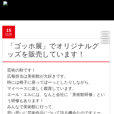
最新記事一覧
15
11月
おすすめ商品
「ゴッホ展」でオリジナルグ
メディア掲載情報
ッズを販売しています！
フリーペーパー使用食器紹介
芸術の秋です！
R.Lオフィシャルサイト
広報担当は美術館が大好きです。
時には椅子に座ってぼーっとしたりしながら、
過去の記事
マイペースに楽しく鑑賞しています。
エール・エルには、なんと会社に「美術館研修」とい
2022年8月
う研修もあります！
みんなで美術館に行って、
2022年4月
思い思いに芸術作品について語る機会なのですよー。