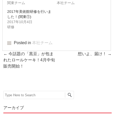
2019年3月
関東チーム
本社チーム
2017年美術館研修を行いま
2019年2月
した！(関東①)
2017年10月4日
2019年1月
研修
2018年12月
Posted in
本社チーム
2018年11月
Post navigation
←
今話題の「黒豆」が包ま
想いよ、届け！
→
2018年10月
れたロールケーキ！4月中旬
販売開始！
2018年9月
2018年8月
2018年7月
Search
2018年6月
アーカイブ