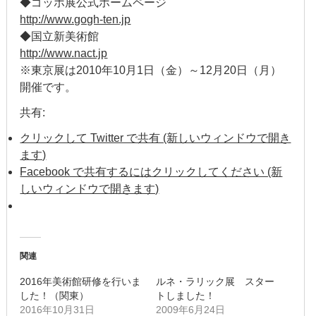
◆ゴッホ展公式ホームページ
2020年1月
http://www.gogh-ten.jp
◆国立新美術館
2019年12月
http://www.nact.jp
※東京展は2010年10月1日（金）～12月20日（月）
2019年11月
開催です。
2019年10月
共有:
2019年9月
クリックして Twitter で共有 (新しいウィンドウで開き
ます)
2019年8月
Facebook で共有するにはクリックしてください (新
しいウィンドウで開きます)
2019年7月
2019年6月
関連
2019年5月
2016年美術館研修を行いま
ルネ・ラリック展 スター
2019年4月
した！（関東）
トしました！
2016年10月31日
2009年6月24日