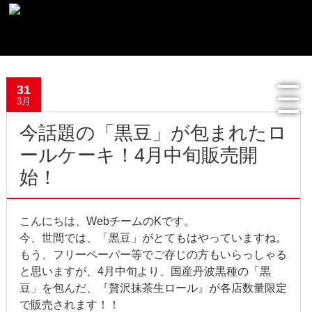
最新記事一覧
31
おすすめ商品
3月
今話題の「黒豆」が包まれたロ
メディア掲載情報
ールケーキ！4月中旬販売開
フリーペーパー使用食器紹介
始！
R.Lオフィシャルサイト
こんにちは、WebチームのKです。
過去の記事
今、世間では、「黒豆」がとてもはやっていますね。
もう、フリーペーパー等でご存じの方もいらっしゃる
2022年8月
と思いますが、4月中旬より、国産丹波黒種の「黒
豆」を包んだ、『贅沢抹茶生ロール』が各店数量限定
2022年4月
で販売されます！！