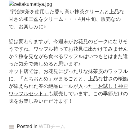
2022年1月
宇治抹茶を使用した香り高い抹茶クリームと上品な
甘さの和三盆をクリーム・・・4月中旬、販売なの
2021年12月
で、お楽しみに♪
2021年9月
話は変わりますが、今週末がお花見のピークになりそ
うですね。ワッフル持ってお花見に出かけてみません
2021年6月
か？桜を見ながら食べるワッフルはいつもとはまた違
2021年4月
った気分で楽しめると思います♪
ネット店では、お花見にぴったりな抹茶皮のワッフル
2020年11月
に、「とちおとめ」がまるごとと、上品な甘さの桜餡
が添えられた春の絶品ロールが入った
「お試し！神戸
2020年8月
ワッフルセット」
も販売しています。この季節だけの
味をお楽しみいただけます！
2020年4月
2020年3月
Posted in
WEBチーム
2020年2月