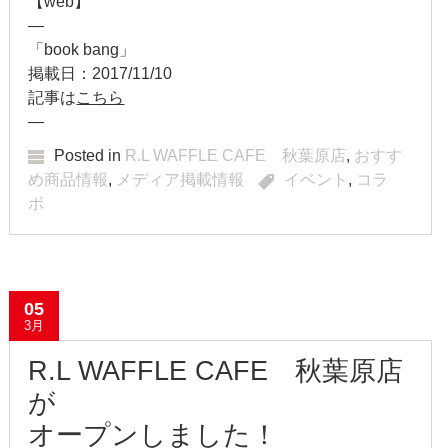
【web】
—
2017年6月
「book bang」
掲載日：2017/11/10
2017年5月
記事は
こちら
—
2017年4月
Posted in
R.L WAFFLE CAFE 秋葉原店
,
おすす
2017年3月
め商品情報
,
メディア掲載情報
イベント
,
コラ
ボ
2017年2月
2017年1月
2016年12月
05
3月
2016年11月
R.L WAFFLE CAFE 秋葉原店
2016年10月
が
オープンしました！
2016年9月