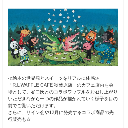
2022年1月
2021年12月
2021年9月
2021年6月
2021年4月
2020年11月
≪絵本の世界観とスイーツをリアルに体感≫
2020年8月
「R.L WAFFLE CAFE 秋葉原店」のカフェ店内を会
場として、谷口氏とのコラボワッフルをお召し上がり
2020年4月
いただきながら一つの作品が描かれていく様子を目の
前でご覧いただけます。
2020年3月
さらに、サイン会や12月に発売するコラボ商品の先
行販売も☆
2020年2月