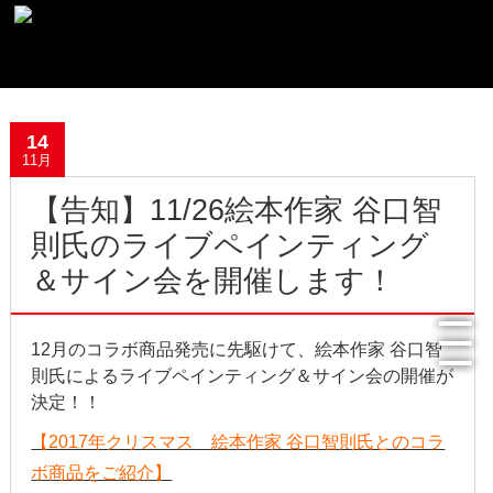
最新記事一覧
14
おすすめ商品
11月
【告知】11/26絵本作家 谷口智
メディア掲載情報
則氏のライブペインティング
フリーペーパー使用食器紹介
＆サイン会を開催します！
R.Lオフィシャルサイト
12月のコラボ商品発売に先駆けて、絵本作家 谷口智
過去の記事
則氏によるライブペインティング＆サイン会の開催が
決定！！
2022年8月
【2017年クリスマス 絵本作家 谷口智則氏とのコラ
ボ商品をご紹介】
2022年4月