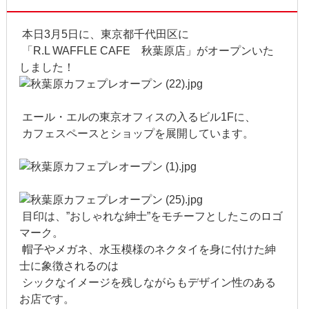
2016年8月
本日3月5日に、東京都千代田区に
「R.L WAFFLE CAFE 秋葉原店」がオープンいた
2016年7月
しました！
2016年6月
2016年5月
エール・エルの東京オフィスの入るビル1Fに、
カフェスペースとショップを展開しています。
2016年4月
2016年3月
2016年2月
目印は、”おしゃれな紳士”をモチーフとしたこのロゴ
マーク。
2016年1月
帽子やメガネ、水玉模様のネクタイを身に付けた紳
2015年12月
士に象徴されるのは
シックなイメージを残しながらもデザイン性のある
2015年11月
お店です。