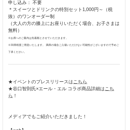
2018年5月
申し込み： 不要
＊スイーツとドリンクの特別セット1,000円～（税
2018年4月
抜）のワンオーダー制
（大人の方の膝上にお座りいただく場合、お子さまは
2018年3月
無料）
2018年2月
※お席へのご案内は先着順とさせていただきます。
※30席程度ご用意いたします。 満席の場合ご入場いただけない可能性がございますので予めご
2018年1月
了承ください。
2017年12月
2017年11月
★イベントのプレスリリースは
こちら
★谷口智則氏×エール・エル コラボ商品詳細は
こち
2017年10月
ら
！
2017年9月
2017年8月
メディアでもご紹介いただきました！
2017年7月