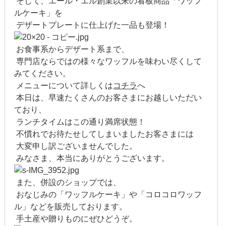
そして、エール・エル創業以来の看板商品「ワッフ
2014年2月
ルケーキ」を
デザートプレートに仕上げた一品も登場！
2014年1月
2013年12月
お食事系からデザート系まで、
専門店ならではの様々なワッフルを味わい尽くして
2013年11月
みてください。
メニューについて詳しくは
コチラ
へ
2013年10月
本日は、早速たくさんのお客さまにお越しいただい
ており、
2013年9月
ランチタイムはこの通り満席状態！
不慣れでお待たせしてしまいましたお客さまには
2013年8月
大変申し訳ございませんでした。
みなさま、本当にありがとうございます。
2013年7月
2013年6月
また、併設のショップでは、
おなじみの「ワッフルケーキ」や「コロコロワッフ
2013年5月
ル」などを販売しております。
手土産や贈りものにぜひどうぞ。
2013年4月