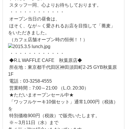
スタッフ一同、心よりお待ちしております。
2012年5月
・・・・・・・・・・・・
オープン当日の昼食は、
2012年4月
ほそく、なが～く愛されるお店を目指して「蕎麦」
をいただきました。
2012年3月
（カフェ店舗オープン時の恒例！！）
2012年2月
・・・・・・・・・・・・
◆R.L WAFFLE CAFE 秋葉原店◆
2012年1月
所在地：東京都千代田区神田須田町2-25 GYB秋葉原
2011年9月
1F
電話：03-3258-4555
2011年7月
営業時間：7:00～21:00 （L.O. 20:30）
★ただいまオープンセール中★
2011年3月
「ワッフルケーキ10個セット」通常1,000円（税抜）
を
2010年11月
特別価格900円（税抜）で販売いたします。
※～3月11日（水）まで
2010年3月