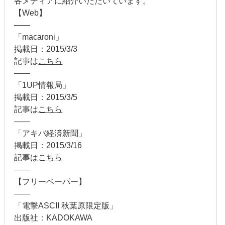
各メディアに紹介いただいています。
【Web】
2009年6月
——
2009年2月
「macaroni」
掲載日：2015/3/3
2008年12月
記事は
こちら
——
2007年11月
「1UP情報局」
掲載日：2015/3/5
記事は
こちら
——
「アキバ経済新聞」
掲載日：2015/3/16
記事は
こちら
——
【フリーペーパー】
——
「電撃ASCII 秋葉原限定版」
出版社：KADOKAWA