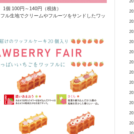
2
1個 100円～140円（税抜）
2
ッフル生地でクリームやフルーツをサンドしたワッ
2
2
2
2
2
2
2
2
2
2
2
2