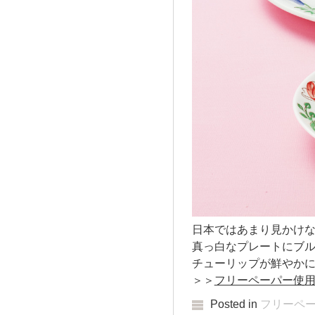
日本ではあまり見かけ
真っ白なプレートにブ
チューリップが鮮やか
＞＞
フリーペーパー使
Posted in
フリーペ