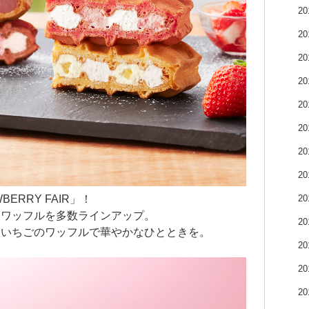
2
2
2
2
2
2
2
2
2
ERRY FAIR」！
たワッフルを多数ラインアップ。
2
にいちごのワッフルで華やかなひとときを。
2
2
2