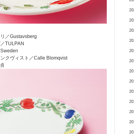
2
2
2
ustavsberg
2
TULPAN
weden
2
ィスト／Calle Blomqvist
2
年頃
2
2
2
2
2
2
2