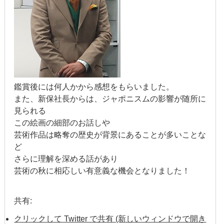
2017年6月
2017年5月
2017年4月
2017年3月
鑑賞後には何人かから感想をもらいました。
また、新保社長からは、ジャポニスムの影響が随所に
2017年2月
見られる
この絵画の細部のお話しや
2017年1月
芸術作品は略奪の歴史が背景にあることが多いことな
ど
2016年12月
さらに理解を深める話があり
芸術の秋に相応しい有意義な機会となりました！
2016年11月
2016年10月
共有:
2016年9月
クリックして Twitter で共有 (新しいウィンドウで開き