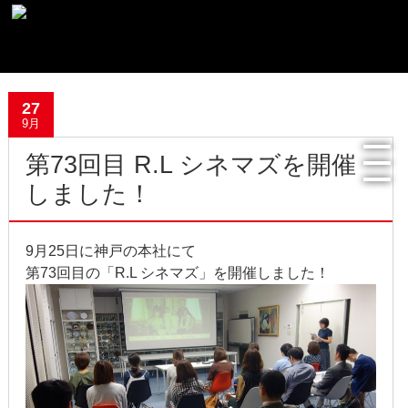
最新記事一覧
27
9月
おすすめ商品
第73回目 R.L シネマズを開催
メディア掲載情報
しました！
フリーペーパー使用食器紹介
9月25日に神戸の本社にて
R.Lオフィシャルサイト
第73回目の「R.L シネマズ」を開催しました！
過去の記事
2022年8月
2022年4月