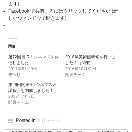
ます)
2016年8月
Facebook で共有するにはクリックしてください (新
しいウィンドウで開きます)
2016年7月
2016年6月
関連
2016年5月
第72回目 R.L シネマズを開
2016年美術館研修を行いま
2016年4月
催しました！
した！（関東）
2017年8月29日
2016年10月31日
2016年3月
未分類
関東チーム
第29回関東R.Lシネマズ＆
2016年2月
試食会を開催しました！
2017年7月7日
2016年1月
関東チーム
2015年12月
Posted in
本社チーム
2015年11月