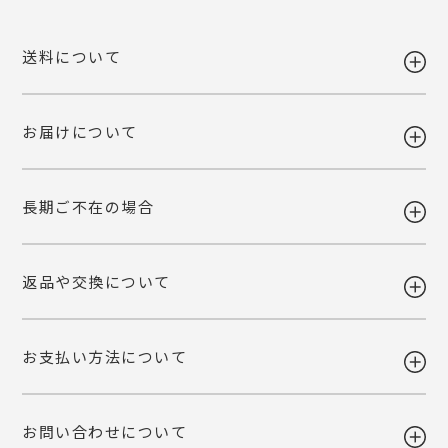
送料について
お届けについて
送料 全国一律980円
5,400円以上お買い上げで送料無料
【送料改定のお知らせ】
長期ご不在の場合
当店で利用しております運送会社の料金改定に伴い、送料を改定させて
ギフト注文で【出荷から7日以内】にお届け先様が商品をお受け取り頂
いただくこととなりました。
けなかった場合、ご依頼主様へ転送いたします。
ご自宅お届けの場合は、当店へ引き上げとさせて頂きます。恐れ入りま
詳しくみる
返品や交換について
すが、転送・引き上げ対応の場合も商品代金はご請求させて頂きます。
ギフト注文で【出荷から7日以内】にお届け先様が商品をお受け取り頂
予めご了承下さいませ。
けなかった場合、ご依頼主様へ転送いたします。
ご自宅お届けの場合は、当店へ引き上げとさせて頂きます。恐れ入りま
詳しくみる
お支払い方法について
すが、転送・引き上げ対応の場合も商品代金はご請求させて頂きます。
ご注文後の変更・キャンセルは原則お受けいたしかねます。注文確定前
予めご了承下さいませ。
に、商品内容と個数・お届け希望日・熨斗などご確認くださいませ。
品質には万全を期しておりますが、万一不都合な点がございましたら弊
お問い合わせについて
社までご連絡ください。 配送中の事故に関しましても交換いたしま
・各種クレジットカード
す。