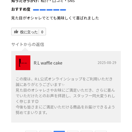
知ったきっかけ:
紹介・口コミ・SNS
おすすめ度
見た目がオシャレでとても美味しくて喜ばれました
役に立った
0
サイトからの返信
R.L waffle cake
2025-08-29
この度は、R.L公式オンラインショップをご利用いただき
誠にありがとうございます✨️
見た目のオシャレさやお味にご満足いただき、さらに喜ん
でいただけたとのお声を拝読し、スタッフ一同大変うれし
く存じます😊
今後も皆さまにご満足いただける商品をお届けできるよう
努めてまいります。