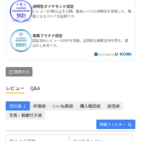
透明性ダイヤモンド認定
レビューの9割以上を公開。最高レベルの透明性を実現した、模
範となるストアの証明です。
実績プラチナ認定
認証済みレビュー500件を突破。圧倒的な顧客支持を誇る、選
ばれし称号です。
certified by
質問する
レビュー
Q&A
日付順 ↓
評価順
いいね数順
購入確認順
返信順
写真・動画付き順
詳細フィルター