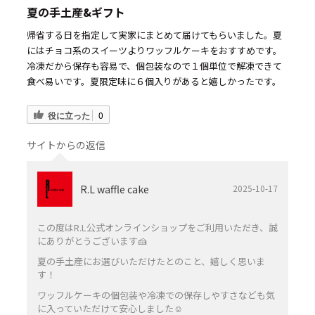
夏の手土産&ギフト
帰省する日を指定して実家にまとめて届けてもらいました。夏
にはチョコ系のスイーツよりワッフルケーキをおすすめです。
冷凍だから保存も容易で、個包装なので１個単位で解凍できて
食べ易いです。夏限定味に６個入りがあると嬉しかったです。
役に立った
0
サイトからの返信
R.L waffle cake
2025-10-17
この度はR.L公式オンラインショップをご利用いただき、誠
にありがとうございます🍰
夏の手土産にお選びいただけたとのこと、嬉しく思いま
す！
ワッフルケーキの個包装や冷凍での保存しやすさなども気
に入っていただけて安心しました☺️