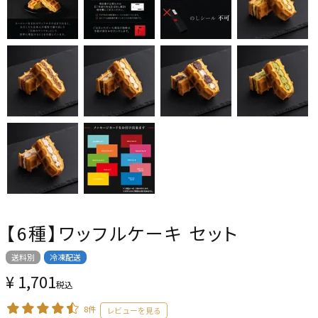
【6種】ワッフルケーキ セット
送料別
冷凍配送
¥
1,701
税込
8件