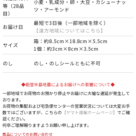
小麦・乳成分・卵・大豆・カシューナッ
等（28品
ツ・アーモンド
目）
最短で3日後（一部地域を除く）
お届け日
【遠方地域についてはこちら】
箱：約8.5cm×18.8cm×5.5cm
サイズ
1個：約3cm×8cm×3.5cm
のし
のし・のしシールともに不可
◆能登半島地震によるお届けへの影響について◆
一部地域でお荷物のお預かり停止やお届けに大幅な遅延が発生して
おります。
お荷物の集配および宅急便センターの営業状況については大変お手
数ではございますが、こちらの
【ヤマト運輸ホームページ】
でご確
認ください。
何卒ご理解賜りますようお願い申し上げます。
商品についてのお問い合わせ