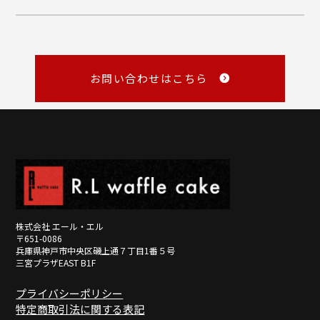
（VISA・MASTER・JCB・NICOS）
・Amazon Pay
商品の性質上、お客様のご都合による返品はお断りしております。
・銀行振込
・NP後払い
メール
・NP掛け払い
詳しくみる
master@rl-waffle.co.jp
（16時以降は翌日返信）
お問い合わせはこちら
TEL
0120-21-8840
（10：00～16：00 ※土曜・日曜・祝日定休日）
※メールは「受信日の翌営業日17時まで」に返信しています。
詳しくみる
詳しくみる
株式会社 エール・エル
〒651-0086
兵庫県神戸市中央区磯上通７丁目1番５号
三宮プラザEAST B1F
プライバシーポリシー
特定商取引法に関する表記