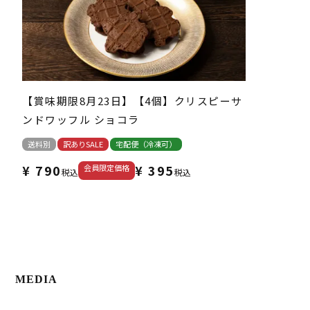
【賞味期限8月23日】【4個】クリスピーサ
ンドワッフル ショコラ
送料別
訳ありSALE
宅配便（冷凍可）
¥
790
¥
395
会員限定価格
税込
税込
MEDIA