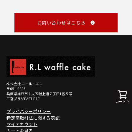
商品の性質上、お客様のご都合による返品はお断りしております。
・銀行振込
・NP後払い
メール
・NP掛け払い
詳しくみる
master@rl-waffle.co.jp
（16時以降は翌日返信）
お問い合わせはこちら
TEL
0120-21-8840
（10：00～16：00 ※土曜・日曜・祝日定休日）
※メールは「受信日の翌営業日17時まで」に返信しています。
詳しくみる
詳しくみる
株式会社 エール・エル
〒651-0086
兵庫県神戸市中央区磯上通７丁目1番５号
三宮プラザEAST B1F
カートへ
プライバシーポリシー
特定商取引法に関する表記
マイアカウント
カートを見る