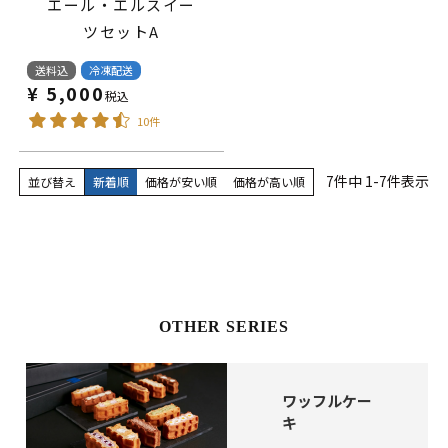
エール・エルスイー
ツセットA
送料込
冷凍配送
¥
5,000
税込
10件
7
件中
1
-
7
件表示
並び替え
新着順
価格が安い順
価格が高い順
OTHER SERIES
ワッフルケー
キ