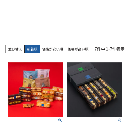
7
件中
1
-
7
件表示
並び替え
新着順
価格が安い順
価格が高い順