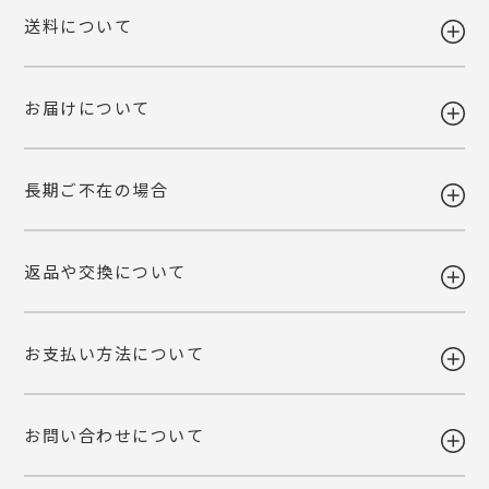
送料について
お届けについて
送料 全国一律980円
5,400円以上お買い上げで送料無料
【送料改定のお知らせ】
長期ご不在の場合
当店で利用しております運送会社の料金改定に伴い、送料を改定させて
ギフト注文で【出荷から7日以内】にお届け先様が商品をお受け取り頂
いただくこととなりました。
けなかった場合、ご依頼主様へ転送いたします。
ご自宅お届けの場合は、当店へ引き上げとさせて頂きます。恐れ入りま
詳しくみる
返品や交換について
すが、転送・引き上げ対応の場合も商品代金はご請求させて頂きます。
ギフト注文で【出荷から7日以内】にお届け先様が商品をお受け取り頂
予めご了承下さいませ。
けなかった場合、ご依頼主様へ転送いたします。
ご自宅お届けの場合は、当店へ引き上げとさせて頂きます。恐れ入りま
詳しくみる
お支払い方法について
すが、転送・引き上げ対応の場合も商品代金はご請求させて頂きます。
ご注文後の変更・キャンセルは原則お受けいたしかねます。注文確定前
予めご了承下さいませ。
に、商品内容と個数・お届け希望日・熨斗などご確認くださいませ。
品質には万全を期しておりますが、万一不都合な点がございましたら弊
お問い合わせについて
社までご連絡ください。 配送中の事故に関しましても交換いたしま
・各種クレジットカード
す。
（VISA・MASTER・JCB・NICOS）
・Amazon Pay