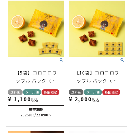
【5袋】コロコロワ
【10袋】コロコロワ
ッフル パック（レ
ッフル パック（レ
モン）【2個までメ
モン）
送料別
メール便
期間限定
送料込
メール便
期間限定
ール便対応】
¥
1,100
¥
2,000
税込
税込
販売期間
2026/05/22 0:00
〜