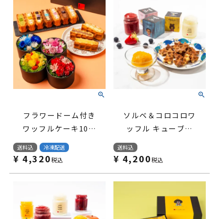
フラワードーム付き
ソルベ＆コロコロワ
ワッフルケーキ10種
ッフル キューブセ
セット
ット
送料込
冷凍配送
送料込
¥
4,320
¥
4,200
税込
税込