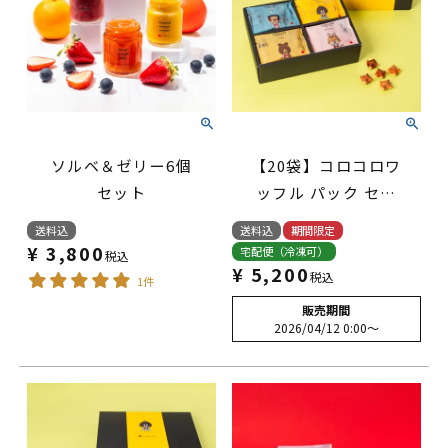
ソルベ＆ゼリー6個
【20袋】コロコロワ
セット
ッフル パック セッ
ト ラズベリーorレ
送料込
送料込
期間限定
モン入り
¥
3,800
宅配便（冷凍可）
税込
¥
5,200
税込
1件
販売期間
2026/04/12 0:00
〜