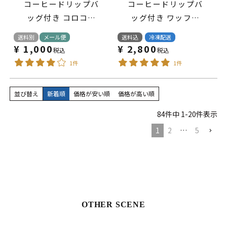
コーヒードリップバ
コーヒードリップバ
ッグ付き コロコロ
ッグ付き ワッフル
ワッフル パック 3袋
ケーキ6種セット
送料別
メール便
送料込
冷凍配送
セット【2個までメ
¥
1,000
¥
2,800
税込
税込
ール便対応】
1件
1件
並び替え
新着順
価格が安い順
価格が高い順
84
件中
1
-
20
件表示
1
2
…
5
OTHER SCENE