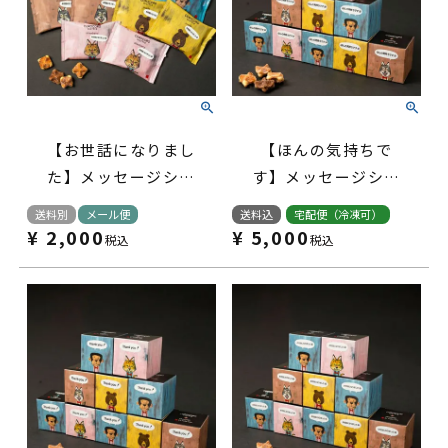
【お世話になりまし
【ほんの気持ちで
た】メッセージシー
す】メッセージシー
ル付コロコロワッフ
ル付コロコロワッフ
送料別
メール便
送料込
宅配便（冷凍可）
ル パック10袋セッ
ル キューブ10個セ
¥
2,000
¥
5,000
税込
税込
ト
ット