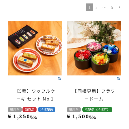
1
2
…
5
【5種】ワッフルケ
【同梱専用】フラワ
ーキ セット No.1
ードーム
送料別
新商品
冷凍配送
送料別
宅配便（冷凍可）
¥
1,350
¥
1,500
税込
税込