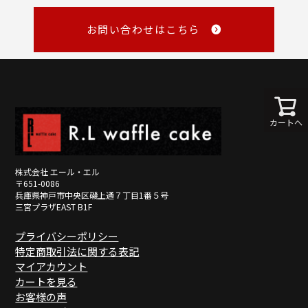
・NP掛け払い
詳しくみる
master@rl-waffle.co.jp
（16時以降は翌日返信）
お問い合わせはこちら
TEL
0120-21-8840
（10：00～16：00 ※土曜・日曜・祝日定休日）
※メールは「受信日の翌営業日17時まで」に返信しています。
詳しくみる
詳しくみる
カートへ
株式会社 エール・エル
〒651-0086
兵庫県神戸市中央区磯上通７丁目1番５号
三宮プラザEAST B1F
プライバシーポリシー
特定商取引法に関する表記
マイアカウント
カートを見る
お客様の声