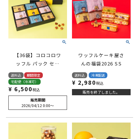
【36袋】コロコロワ
ワッフルケーキ屋さ
ッフル パック セッ
んの福袋2026 SS
ト ラズベリーorレ
送料込
期間限定
送料込
冷凍配送
モン入り
¥
2,980
宅配便（冷凍可）
税込
¥
6,500
税込
販売を終了しました。
販売期間
2026/04/12 0:00
〜