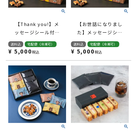
【Thank you!】メ
【お世話になりまし
ッセージシール付コ
た】メッセージシー
ロコロワッフル キ
ル付コロコロワッフ
送料込
宅配便（冷凍可）
送料込
宅配便（冷凍可）
ューブ10個セット
ル キューブ10個セ
¥
5,000
¥
5,000
税込
税込
ット