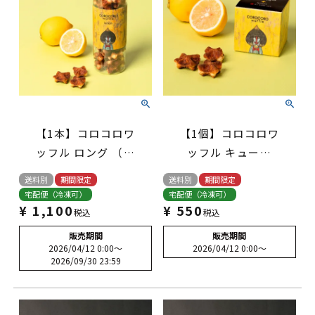
【1本】コロコロワ
【1個】コロコロワ
ッフル ロング （レ
ッフル キューブ
モン）
（レモン）
送料別
期間限定
送料別
期間限定
宅配便（冷凍可）
宅配便（冷凍可）
¥
1,100
¥
550
税込
税込
販売期間
販売期間
2026/04/12 0:00
〜
2026/04/12 0:00
〜
2026/09/30 23:59