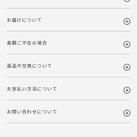
お届けについて
送料 全国一律980円
5,400円以上お買い上げで送料無料
【送料改定のお知らせ】
長期ご不在の場合
当店で利用しております運送会社の料金改定に伴い、送料を改定させて
ギフト注文で【出荷から7日以内】にお届け先様が商品をお受け取り頂
いただくこととなりました。
けなかった場合、ご依頼主様へ転送いたします。
ご自宅お届けの場合は、当店へ引き上げとさせて頂きます。恐れ入りま
詳しくみる
返品や交換について
すが、転送・引き上げ対応の場合も商品代金はご請求させて頂きます。
ギフト注文で【出荷から7日以内】にお届け先様が商品をお受け取り頂
予めご了承下さいませ。
けなかった場合、ご依頼主様へ転送いたします。
ご自宅お届けの場合は、当店へ引き上げとさせて頂きます。恐れ入りま
詳しくみる
お支払い方法について
すが、転送・引き上げ対応の場合も商品代金はご請求させて頂きます。
ご注文後の変更・キャンセルは原則お受けいたしかねます。注文確定前
予めご了承下さいませ。
に、商品内容と個数・お届け希望日・熨斗などご確認くださいませ。
品質には万全を期しておりますが、万一不都合な点がございましたら弊
お問い合わせについて
社までご連絡ください。 配送中の事故に関しましても交換いたしま
・各種クレジットカード
す。
（VISA・MASTER・JCB・NICOS）
・Amazon Pay
商品の性質上、お客様のご都合による返品はお断りしております。
・銀行振込
・NP後払い
メール