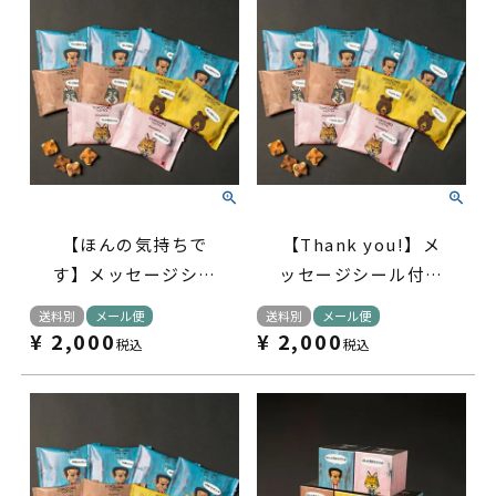
【ほんの気持ちで
【Thank you!】メ
す】メッセージシー
ッセージシール付コ
ル付コロコロワッフ
ロコロワッフル パ
送料別
メール便
送料別
メール便
ル パック10袋セッ
ック10袋セット
¥
2,000
¥
2,000
税込
税込
ト