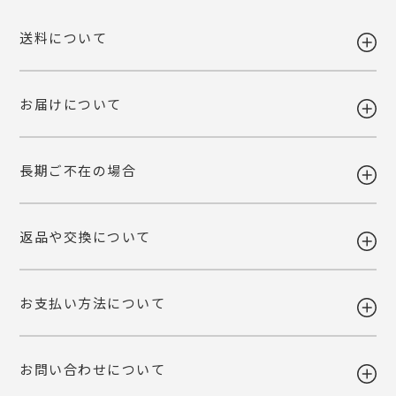
送料について
お届けについて
送料 全国一律980円
5,400円以上お買い上げで送料無料
【送料改定のお知らせ】
長期ご不在の場合
当店で利用しております運送会社の料金改定に伴い、送料を改定させて
ギフト注文で【出荷から7日以内】にお届け先様が商品をお受け取り頂
いただくこととなりました。
けなかった場合、ご依頼主様へ転送いたします。
ご自宅お届けの場合は、当店へ引き上げとさせて頂きます。恐れ入りま
詳しくみる
返品や交換について
すが、転送・引き上げ対応の場合も商品代金はご請求させて頂きます。
ギフト注文で【出荷から7日以内】にお届け先様が商品をお受け取り頂
予めご了承下さいませ。
けなかった場合、ご依頼主様へ転送いたします。
ご自宅お届けの場合は、当店へ引き上げとさせて頂きます。恐れ入りま
詳しくみる
お支払い方法について
すが、転送・引き上げ対応の場合も商品代金はご請求させて頂きます。
ご注文後の変更・キャンセルは原則お受けいたしかねます。注文確定前
予めご了承下さいませ。
に、商品内容と個数・お届け希望日・熨斗などご確認くださいませ。
品質には万全を期しておりますが、万一不都合な点がございましたら弊
お問い合わせについて
社までご連絡ください。 配送中の事故に関しましても交換いたしま
・各種クレジットカード
す。
（VISA・MASTER・JCB・NICOS）