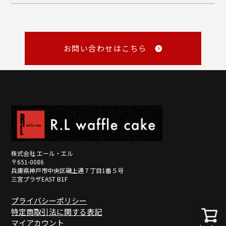
・Amazon Pay
商品の性質上、お客様のご都合による返品はお断りしております。
・銀行振込
・NP後払い
メール
・NP掛け払い
詳しくみる
master@rl-waffle.co.jp
（16時以降は翌日返信）
お問い合わせはこちら
TEL
0120-21-8840
（10：00～16：00 ※土曜・日曜・祝日定休日）
※メールは「受信日の翌営業日17時まで」に返信しています。
詳しくみる
詳しくみる
株式会社 エール・エル
〒651-0086
兵庫県神戸市中央区磯上通７丁目1番５号
三宮プラザEAST B1F
プライバシーポリシー
特定商取引法に関する表記
マイアカウント