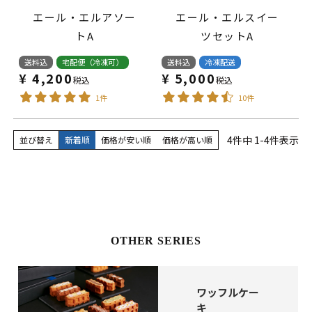
エール・エルアソー
エール・エルスイー
トA
ツセットA
送料込
宅配便（冷凍可）
送料込
冷凍配送
¥
4,200
¥
5,000
税込
税込
1件
10件
4
件中
1
-
4
件表示
並び替え
新着順
価格が安い順
価格が高い順
OTHER SERIES
ワッフルケー
キ