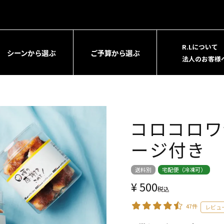
R.Lについて
シーンから選ぶ
ご予算から選ぶ
法人のお客様
コロコロワ
ージ付き
送料別
宅配便（冷凍可）
¥
500
税込
47件