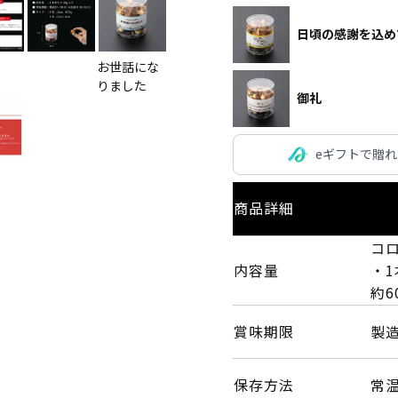
日頃の感謝を込め
お世話にな
りました
御礼
eギフトで贈
商品詳細
コ
内容量
・1
約6
賞味期限
製造
保存方法
常