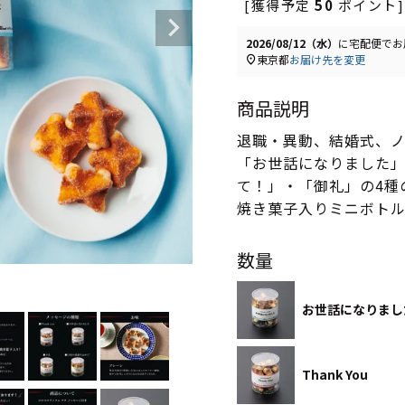
[獲得予定
50
ポイント]
2026/08/12（水）
に
宅配便
でお
東京都
お届け先を変更
商品説明
退職・異動、結婚式、
「お世話になりました」・
て！」・「御礼」の4種
焼き菓子入りミニボトル
数量
お世話になりまし
Thank You