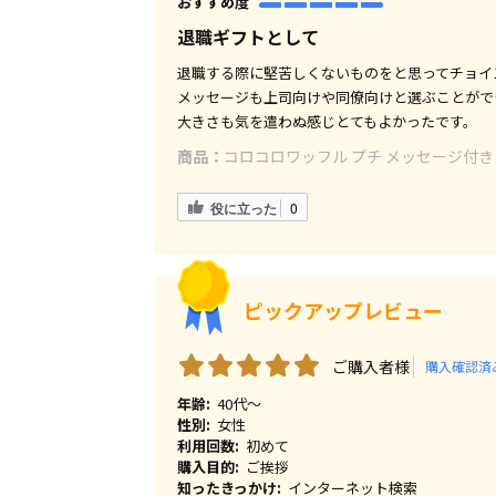
おすすめ度
退職ギフトとして
退職する際に堅苦しくないものをと思ってチョイ
メッセージも上司向けや同僚向けと選ぶことがで
大きさも気を遣わぬ感じとてもよかったです。
商品：
コロコロワッフル プチ メッセージ付き Th
役に立った
0
ピックアップレビュー
ご購入者様
購入確認済
年齢:
40代～
性別:
女性
利用回数:
初めて
購入目的:
ご挨拶
知ったきっかけ:
インターネット検索