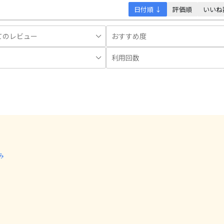
日付順 ↓
評価順
いいね
み