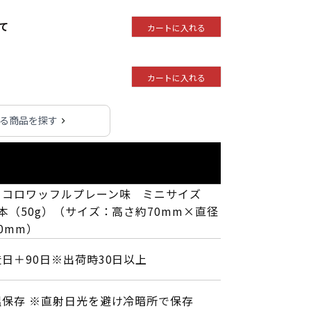
て
カートに入れる
カートに入れる
れる商品を探す
ロコロワッフルプレーン味 ミニサイズ
本（50g）（サイズ：高さ約70mm×直径
0mm）
日＋90日※出荷時30日以上
温保存 ※直射日光を避け冷暗所で保存