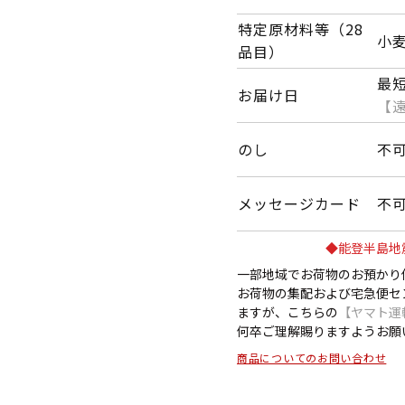
特定原材料等（28
小
品目）
最
お届け日
【
のし
不
メッセージカード
不
◆能登半島地
一部地域でお荷物のお預かり
お荷物の集配および宅急便セ
ますが、こちらの
【ヤマト運
何卒ご理解賜りますようお願
商品についてのお問い合わせ