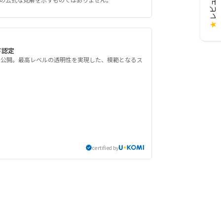
★
ド認定
を公開。最高レベルの透明性を実現した、模範となるス
certified by