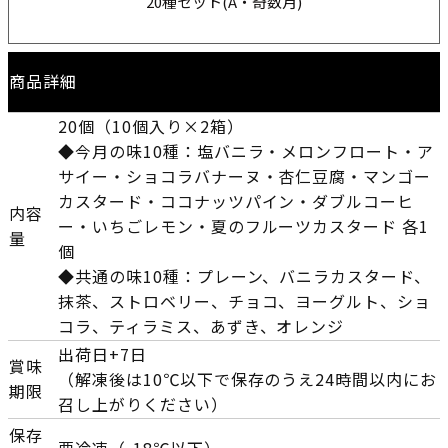
20種セット(A・奇数月)
商品詳細
20個（10個入り×2箱）
◆今月の味10種：塩バニラ・メロンフロート・ア
サイー・ショコラバナーヌ・杏仁豆腐・マンゴー
カスタード・ココナッツパイン・ダブルコーヒ
内容
ー・いちごレモン・夏のフルーツカスタード 各1
量
個
◆共通の味10種：プレーン、バニラカスタード、
抹茶、ストロベリー、チョコ、ヨーグルト、ショ
コラ、ティラミス、あずき、オレンジ
出荷日+7日
賞味
（解凍後は10℃以下で保存のうえ24時間以内にお
期限
召し上がりください）
保存
要冷凍（-18℃以下）