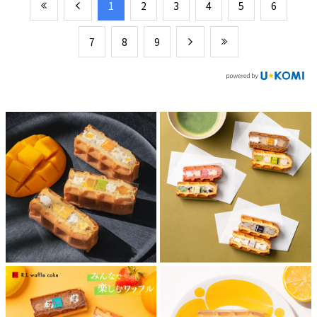
​1
​2
​3
​4
​5
​6
​7
​8
​9