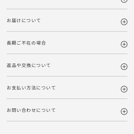
お届けについて
送料 全国一律980円
5,400円以上お買い上げで送料無料
【送料改定のお知らせ】
長期ご不在の場合
当店で利用しております運送会社の料金改定に伴い、送料を改定させて
ギフト注文で【出荷から7日以内】にお届け先様が商品をお受け取り頂
いただくこととなりました。
けなかった場合、ご依頼主様へ転送いたします。
ご自宅お届けの場合は、当店へ引き上げとさせて頂きます。恐れ入りま
詳しくみる
返品や交換について
すが、転送・引き上げ対応の場合も商品代金はご請求させて頂きます。
ギフト注文で【出荷から7日以内】にお届け先様が商品をお受け取り頂
予めご了承下さいませ。
けなかった場合、ご依頼主様へ転送いたします。
ご自宅お届けの場合は、当店へ引き上げとさせて頂きます。恐れ入りま
詳しくみる
お支払い方法について
すが、転送・引き上げ対応の場合も商品代金はご請求させて頂きます。
ご注文後の変更・キャンセルは原則お受けいたしかねます。注文確定前
予めご了承下さいませ。
に、商品内容と個数・お届け希望日・熨斗などご確認くださいませ。
品質には万全を期しておりますが、万一不都合な点がございましたら弊
お問い合わせについて
社までご連絡ください。 配送中の事故に関しましても交換いたしま
・各種クレジットカード
す。
（VISA・MASTER・JCB・NICOS）
・Amazon Pay
商品の性質上、お客様のご都合による返品はお断りしております。
・銀行振込
・NP後払い