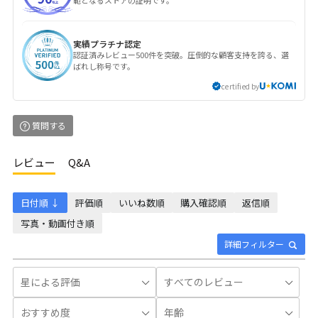
範となるストアの証明です。
実績プラチナ認定
認証済みレビュー500件を突破。圧倒的な顧客支持を誇る、選
ばれし称号です。
certified by
質問する
レビュー
Q&A
日付順 ↓
評価順
いいね数順
購入確認順
返信順
写真・動画付き順
詳細フィルター