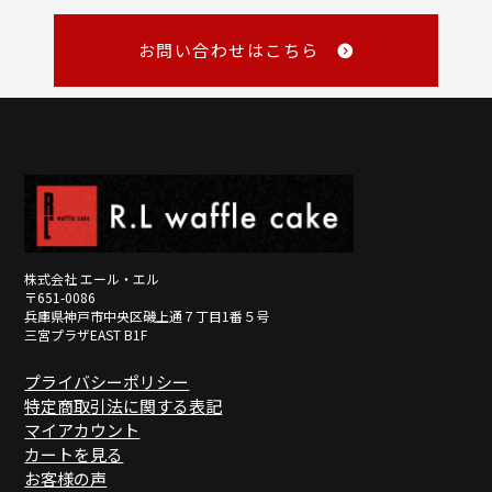
メール
・NP掛け払い
詳しくみる
master@rl-waffle.co.jp
（16時以降は翌日返信）
お問い合わせはこちら
TEL
0120-21-8840
（10：00～16：00 ※土曜・日曜・祝日定休日）
※メールは「受信日の翌営業日17時まで」に返信しています。
詳しくみる
詳しくみる
株式会社 エール・エル
〒651-0086
兵庫県神戸市中央区磯上通７丁目1番５号
三宮プラザEAST B1F
プライバシーポリシー
特定商取引法に関する表記
マイアカウント
カートを見る
お客様の声