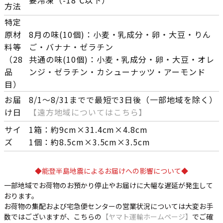
方法
特定
原材
8月の味(10個)：小麦・乳成分・卵・大豆・りん
料等
ご・バナナ・ゼラチン
（28
共通の味(10個)：小麦・乳成分・卵・大豆・オレ
品
ンジ・ゼラチン・カシューナッツ・アーモンド
目）
お届
8/1～8/31までで最短で3日後（一部地域を除く）
け日
【遠方地域についてはこちら】
サイ
1箱：約9cm×31.4cm×4.8cm
ズ
1個：約8.5cm×3.5cm×3.5cm
◆能登半島地震によるお届けへの影響について◆
一部地域でお荷物のお預かり停止やお届けに大幅な遅延が発生して
おります。
お荷物の集配および宅急便センターの営業状況については大変お手
数ではございますが、こちらの
【ヤマト運輸ホームページ】
でご確