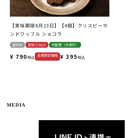
【賞味期限8月23日】【4個】クリスピーサ
ンドワッフル ショコラ
送料別
訳ありSALE
宅配便（冷凍可）
¥
790
¥
395
会員限定価格
税込
税込
MEDIA