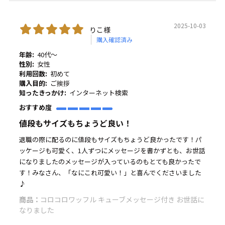
2025-10-03
りこ様
購入確認済み
年齢:
40代～
性別:
女性
利用回数:
初めて
購入目的:
ご挨拶
知ったきっかけ:
インターネット検索
おすすめ度
値段もサイズもちょうど良い！
退職の際に配るのに値段もサイズもちょうど良かったです！パ
ッケージも可愛く、1人ずつにメッセージを書かずとも、お世話
になりましたのメッセージが入っているのもとても良かったで
す！みなさん、「なにこれ可愛い！」と喜んでくださいました
♪
商品：
コロコロワッフル キューブメッセージ付き お世話に
なりました