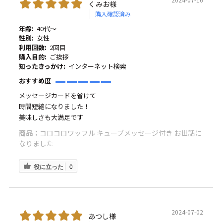
くみお様
購入確認済み
年齢:
40代～
性別:
女性
利用回数:
2回目
購入目的:
ご挨拶
知ったきっかけ:
インターネット検索
おすすめ度
メッセージカードを省けて
時間短縮になりました！
美味しさも大満足です
商品：
コロコロワッフル キューブメッセージ付き お世話に
なりました
役に立った
0
2024-07-02
あつし様