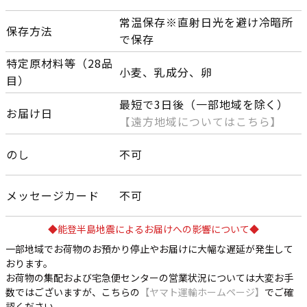
常温保存※直射日光を避け冷暗所
保存方法
で保存
特定原材料等（28品
小麦、乳成分、卵
目）
最短で3日後（一部地域を除く）
お届け日
【遠方地域についてはこちら】
のし
不可
メッセージカード
不可
◆能登半島地震によるお届けへの影響について◆
一部地域でお荷物のお預かり停止やお届けに大幅な遅延が発生して
おります。
お荷物の集配および宅急便センターの営業状況については大変お手
数ではございますが、こちらの
【ヤマト運輸ホームページ】
でご確
認ください。