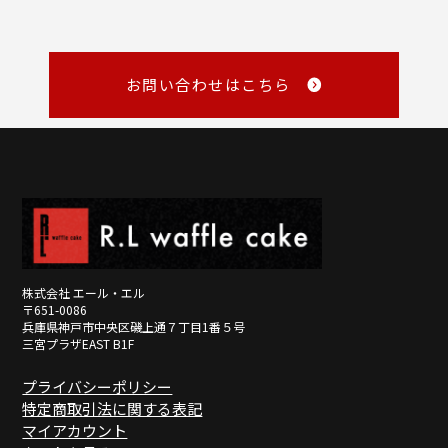
商品の性質上、お客様のご都合による返品はお断りしております。
・銀行振込
・NP後払い
メール
・NP掛け払い
詳しくみる
master@rl-waffle.co.jp
（16時以降は翌日返信）
お問い合わせはこちら
TEL
0120-21-8840
（10：00～16：00 ※土曜・日曜・祝日定休日）
※メールは「受信日の翌営業日17時まで」に返信しています。
詳しくみる
詳しくみる
株式会社 エール・エル
〒651-0086
兵庫県神戸市中央区磯上通７丁目1番５号
三宮プラザEAST B1F
プライバシーポリシー
特定商取引法に関する表記
マイアカウント