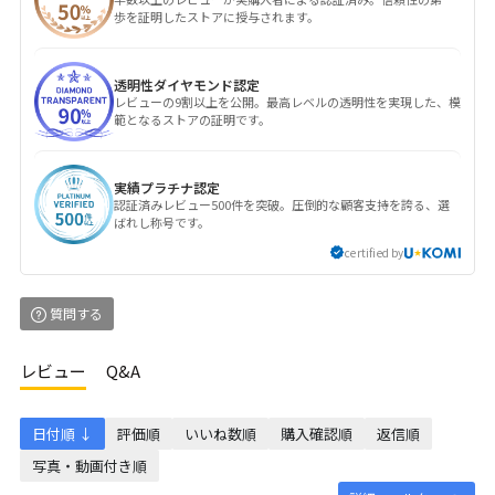
歩を証明したストアに授与されます。
透明性ダイヤモンド認定
レビューの9割以上を公開。最高レベルの透明性を実現した、模
範となるストアの証明です。
実績プラチナ認定
認証済みレビュー500件を突破。圧倒的な顧客支持を誇る、選
ばれし称号です。
certified by
質問する
レビュー
Q&A
日付順 ↓
評価順
いいね数順
購入確認順
返信順
写真・動画付き順