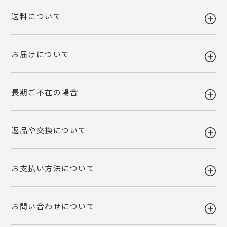
送料について
お届けについて
送料 全国一律980円
5,400円以上お買い上げで送料無料
【送料改定のお知らせ】
長期ご不在の場合
当店で利用しております運送会社の料金改定に伴い、送料を改定させて
ギフト注文で【出荷から7日以内】にお届け先様が商品をお受け取り頂
いただくこととなりました。
けなかった場合、ご依頼主様へ転送いたします。
ご自宅お届けの場合は、当店へ引き上げとさせて頂きます。恐れ入りま
詳しくみる
返品や交換について
すが、転送・引き上げ対応の場合も商品代金はご請求させて頂きます。
ギフト注文で【出荷から7日以内】にお届け先様が商品をお受け取り頂
予めご了承下さいませ。
けなかった場合、ご依頼主様へ転送いたします。
ご自宅お届けの場合は、当店へ引き上げとさせて頂きます。恐れ入りま
詳しくみる
お支払い方法について
すが、転送・引き上げ対応の場合も商品代金はご請求させて頂きます。
ご注文後の変更・キャンセルは原則お受けいたしかねます。注文確定前
予めご了承下さいませ。
に、商品内容と個数・お届け希望日・熨斗などご確認くださいませ。
品質には万全を期しておりますが、万一不都合な点がございましたら弊
お問い合わせについて
社までご連絡ください。 配送中の事故に関しましても交換いたしま
・各種クレジットカード
す。
（VISA・MASTER・JCB・NICOS）
・Amazon Pay