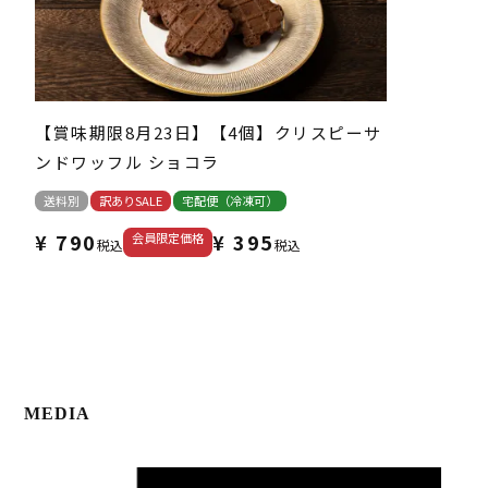
【賞味期限8月23日】【4個】クリスピーサ
ンドワッフル ショコラ
送料別
訳ありSALE
宅配便（冷凍可）
¥
790
¥
395
会員限定価格
税込
税込
MEDIA