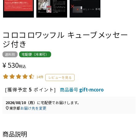
コロコロワッフル キューブメッセー
ジ付き
送料別
宅配便（冷凍可）
¥
530
税込
14件
[獲得予定
5
ポイント]
商品番号
gift-mcoro
2026/08/10（月）
に
宅配便
でお届けします。
東京都
お届け先を変更
商品説明