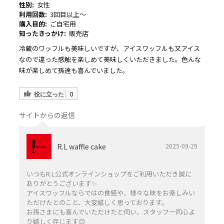
性別:
女性
利用回数:
3回目以上～
購入目的:
ご自宅用
知ったきっかけ:
販売店
冷蔵のワッフルも美味しいですが、アイスワッフルも又アイス
なので違った感触を楽しめて美味しくいただきました。色んな
味が楽しめて孫達も喜んでいました。
役に立った
0
サイトからの返信
R.L waffle cake
2025-09-29
いつもR.L公式オンラインショップをご利用いただき誠に
ありがとうございます✨️
アイスワッフルならではの食感や、様々な味をお楽しみい
ただけたとのこと、大変嬉しく思っております。
お孫さまにも喜んでいただけたと伺い、スタッフ一同心よ
り嬉しく存じます😊