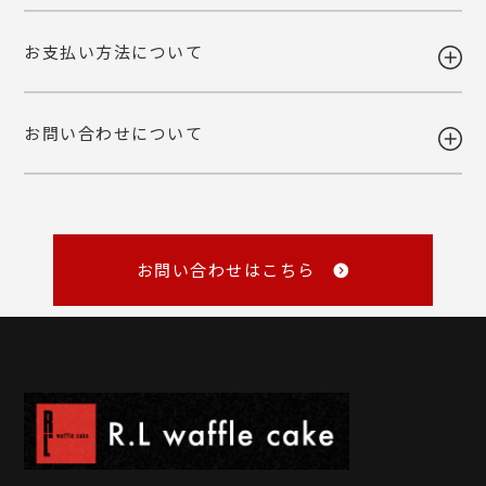
ご自宅お届けの場合は、当店へ引き上げとさせて頂きます。恐れ入りま
詳しくみる
お支払い方法について
すが、転送・引き上げ対応の場合も商品代金はご請求させて頂きます。
ご注文後の変更・キャンセルは原則お受けいたしかねます。注文確定前
予めご了承下さいませ。
に、商品内容と個数・お届け希望日・熨斗などご確認くださいませ。
品質には万全を期しておりますが、万一不都合な点がございましたら弊
お問い合わせについて
社までご連絡ください。 配送中の事故に関しましても交換いたしま
・各種クレジットカード
す。
（VISA・MASTER・JCB・NICOS）
・Amazon Pay
商品の性質上、お客様のご都合による返品はお断りしております。
・銀行振込
・NP後払い
メール
・NP掛け払い
詳しくみる
master@rl-waffle.co.jp
（16時以降は翌日返信）
お問い合わせはこちら
TEL
0120-21-8840
（10：00～16：00 ※土曜・日曜・祝日定休日）
※メールは「受信日の翌営業日17時まで」に返信しています。
詳しくみる
詳しくみる