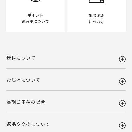
ポイント
手提げ袋
還元率について
について
送料について
お届けについて
送料 全国一律980円
5,400円以上お買い上げで送料無料
【送料改定のお知らせ】
長期ご不在の場合
当店で利用しております運送会社の料金改定に伴い、送料を改定させて
ギフト注文で【出荷から7日以内】にお届け先様が商品をお受け取り頂
いただくこととなりました。
けなかった場合、ご依頼主様へ転送いたします。
ご自宅お届けの場合は、当店へ引き上げとさせて頂きます。恐れ入りま
詳しくみる
返品や交換について
すが、転送・引き上げ対応の場合も商品代金はご請求させて頂きます。
ギフト注文で【出荷から7日以内】にお届け先様が商品をお受け取り頂
予めご了承下さいませ。
けなかった場合、ご依頼主様へ転送いたします。