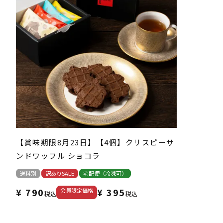
【賞味期限8月23日】【4個】クリスピーサ
ンドワッフル ショコラ
送料別
訳ありSALE
宅配便（冷凍可）
¥
790
¥
395
会員限定価格
税込
税込