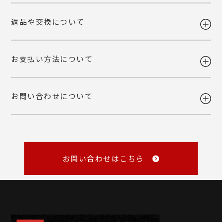
ご自宅お届けの場合は、当店へ引き上げとさせて頂きます。恐れ入りま
詳しくみる
返品や交換について
すが、転送・引き上げ対応の場合も商品代金はご請求させて頂きます。
ギフト注文で【出荷から7日以内】にお届け先様が商品をお受け取り頂
予めご了承下さいませ。
けなかった場合、ご依頼主様へ転送いたします。
ご自宅お届けの場合は、当店へ引き上げとさせて頂きます。恐れ入りま
詳しくみる
お支払い方法について
すが、転送・引き上げ対応の場合も商品代金はご請求させて頂きます。
ご注文後の変更・キャンセルは原則お受けいたしかねます。注文確定前
予めご了承下さいませ。
に、商品内容と個数・お届け希望日・熨斗などご確認くださいませ。
品質には万全を期しておりますが、万一不都合な点がございましたら弊
お問い合わせについて
社までご連絡ください。 配送中の事故に関しましても交換いたしま
・各種クレジットカード
す。
（VISA・MASTER・JCB・NICOS）
・Amazon Pay
商品の性質上、お客様のご都合による返品はお断りしております。
・銀行振込
・NP後払い
メール
・NP掛け払い
詳しくみる
master@rl-waffle.co.jp
（16時以降は翌日返信）
お問い合わせはこちら
TEL
0120-21-8840
（10：00～16：00 ※土曜・日曜・祝日定休日）
※メールは「受信日の翌営業日17時まで」に返信しています。
詳しくみる
詳しくみる