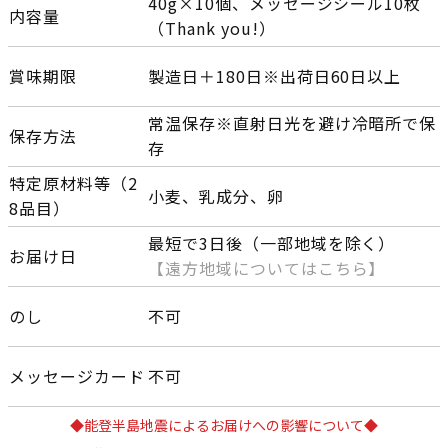
40g×10個、メッセージシール10枚
内容量
（Thank you!）
賞味期限
製造日＋180日※出荷日60日以上
常温保存※直射日光を避け冷暗所で保
保存方法
存
特定原材料等（2
小麦、乳成分、卵
8品目）
最短で3日後（一部地域を除く）
お届け日
【遠方地域についてはこちら】
のし
不可
メッセージカード
不可
◆能登半島地震によるお届けへの影響について◆