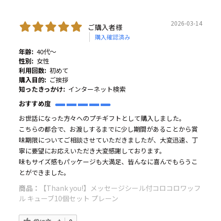
2026-03-14
ご購入者様
購入確認済み
年齢:
40代～
性別:
女性
利用回数:
初めて
購入目的:
ご挨拶
知ったきっかけ:
インターネット検索
おすすめ度
お世話になった方々へのプチギフトとして購入しました。
こちらの都合で、お渡しするまでに少し期間があることから賞
味期限についてご相談させていただきましたが、大変迅速、丁
寧に要望にお応えいただき大変感謝しております。
味もサイズ感もパッケージも大満足、皆んなに喜んでもらうこ
とができました。
商品：
【Thank you!】メッセージシール付コロコロワッフ
ル キューブ10個セット プレーン