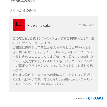
役に立った
0
サイトからの返信
R.L waffle cake
2026-06-24
この度はR.L公式オンラインショップをご利用いただき、誠
にありがとうございます🎁
ご相談に迅速かつ丁寧にお応えできたとのお声をいただ
き、励みになります。また、【Thank you!】メッセージシ
ール付きのコロコロワッフルが皆さまに喜んでいただけた
こと、大変光栄です。味やサイズ感、パッケージについて
もご満足いただけたとのことで、私たちもとても嬉しく思
います。
ぜひまた次回も、皆さまへの素敵なギフトとしてご利用い
ただければ幸いです。今後ともR.L waffle cake（エール・
エル）をよろしくお願いいたします。