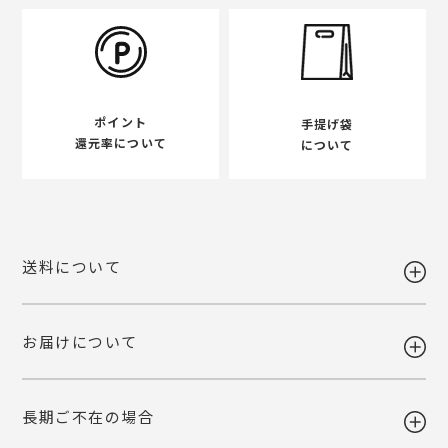
ポイント
手提げ袋
還元率について
について
送料について
お届けについて
送料 全国一律980円
5,400円以上お買い上げで送料無料
【送料改定のお知らせ】
長期ご不在の場合
当店で利用しております運送会社の料金改定に伴い、送料を改定させて
ギフト注文で【出荷から7日以内】にお届け先様が商品をお受け取り頂
いただくこととなりました。
けなかった場合、ご依頼主様へ転送いたします。