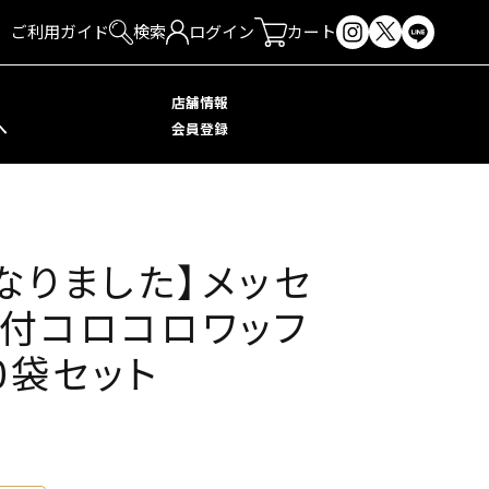
ご利用ガイド
検索
ログイン
カート
店舗情報
へ
会員登録
なりました】メッセ
付コロコロワッフ
0袋セット