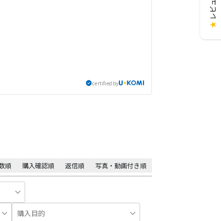
★
certified by
数順
購入確認順
返信順
写真・動画付き順