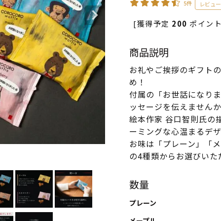
5件
[獲得予定
200
ポイント
商品説明
お礼やご挨拶のギフト
め！
付属の「お世話になりま
ッセージを伝えません
絵本作家 谷口智則氏の
ーミングな心温まるデザ
お味は「プレーン」「メ
の4種類からお選びいた
数量
プレーン
メープル