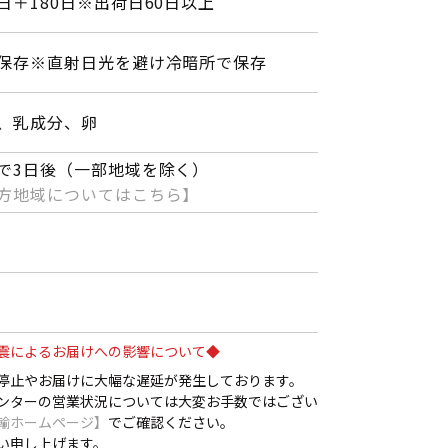
日＋180日※出荷日60日以上
保存※直射日光を避け冷暗所で保存
、乳成分、卵
で3日後（一部地域を除く）
方地域についてはこちら】
震によるお届けへの影響について◆
停止やお届けに大幅な遅延が発生しております。
ンターの営業状況については大変お手数ではござい
輸ホームページ】
でご確認ください。
い申し上げます。