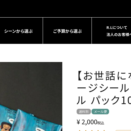
R.Lについて
シーンから選ぶ
ご予算から選ぶ
法人のお客様
【お世話に
ージシール
ル パック1
送料別
メール便
¥
2,000
税込