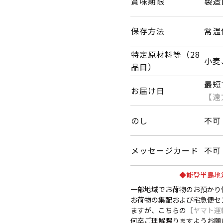
賞味期限
製造
保存方法
常温
特定原材料等（28
小麦
品目）
最短
お届け日
【遠
のし
不可
メッセージカード
不可
◆能登半島地
一部地域でお荷物のお預かり
お荷物の集配および宅急便セ
ますが、こちらの
【ヤマト運
何卒ご理解賜りますようお願