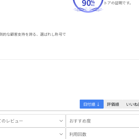
トアの証明です。
圧倒的な顧客支持を誇る、選ばれし称号で
日付順 ↓
評価順
いいね