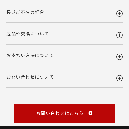
【送料改定のお知らせ】
長期ご不在の場合
当店で利用しております運送会社の料金改定に伴い、送料を改定させて
ギフト注文で【出荷から7日以内】にお届け先様が商品をお受け取り頂
いただくこととなりました。
けなかった場合、ご依頼主様へ転送いたします。
ご自宅お届けの場合は、当店へ引き上げとさせて頂きます。恐れ入りま
詳しくみる
返品や交換について
すが、転送・引き上げ対応の場合も商品代金はご請求させて頂きます。
ギフト注文で【出荷から7日以内】にお届け先様が商品をお受け取り頂
予めご了承下さいませ。
けなかった場合、ご依頼主様へ転送いたします。
ご自宅お届けの場合は、当店へ引き上げとさせて頂きます。恐れ入りま
詳しくみる
お支払い方法について
すが、転送・引き上げ対応の場合も商品代金はご請求させて頂きます。
ご注文後の変更・キャンセルは原則お受けいたしかねます。注文確定前
予めご了承下さいませ。
に、商品内容と個数・お届け希望日・熨斗などご確認くださいませ。
品質には万全を期しておりますが、万一不都合な点がございましたら弊
お問い合わせについて
社までご連絡ください。 配送中の事故に関しましても交換いたしま
・各種クレジットカード
す。
（VISA・MASTER・JCB・NICOS）
・Amazon Pay
商品の性質上、お客様のご都合による返品はお断りしております。
・銀行振込
・NP後払い
メール
・NP掛け払い
詳しくみる
master@rl-waffle.co.jp
（16時以降は翌日返信）
お問い合わせはこちら
TEL
0120-21-8840
（10：00～16：00 ※土曜・日曜・祝日定休日）