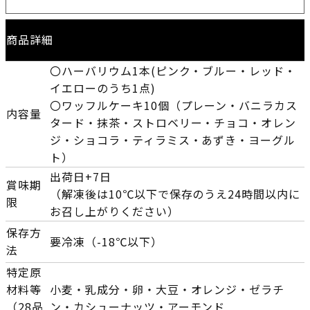
商品詳細
〇ハーバリウム1本(ピンク・ブルー・レッド・
イエローのうち1点)
〇ワッフルケーキ10個（プレーン・バニラカス
内容量
タード・抹茶・ストロベリー・チョコ・オレン
ジ・ショコラ・ティラミス・あずき・ヨーグル
ト）
出荷日+7日
賞味期
（解凍後は10℃以下で保存のうえ24時間以内に
限
お召し上がりください）
保存方
要冷凍（-18℃以下）
法
特定原
材料等
小麦・乳成分・卵・大豆・オレンジ・ゼラチ
（28品
ン・カシューナッツ・アーモンド