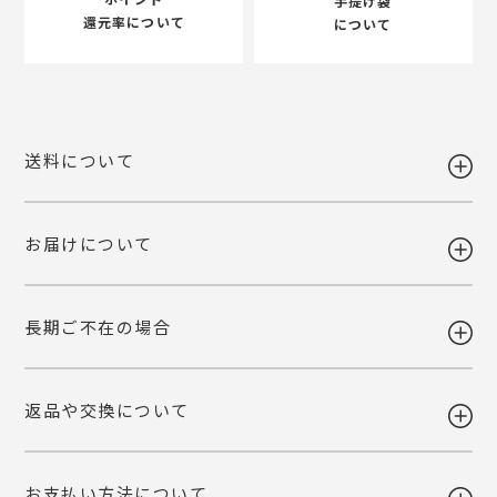
手提げ袋
還元率について
について
送料について
お届けについて
送料 全国一律980円
5,400円以上お買い上げで送料無料
【送料改定のお知らせ】
長期ご不在の場合
当店で利用しております運送会社の料金改定に伴い、送料を改定させて
ギフト注文で【出荷から7日以内】にお届け先様が商品をお受け取り頂
いただくこととなりました。
けなかった場合、ご依頼主様へ転送いたします。
ご自宅お届けの場合は、当店へ引き上げとさせて頂きます。恐れ入りま
詳しくみる
返品や交換について
すが、転送・引き上げ対応の場合も商品代金はご請求させて頂きます。
ギフト注文で【出荷から7日以内】にお届け先様が商品をお受け取り頂
予めご了承下さいませ。
けなかった場合、ご依頼主様へ転送いたします。
ご自宅お届けの場合は、当店へ引き上げとさせて頂きます。恐れ入りま
詳しくみる
お支払い方法について
すが、転送・引き上げ対応の場合も商品代金はご請求させて頂きます。