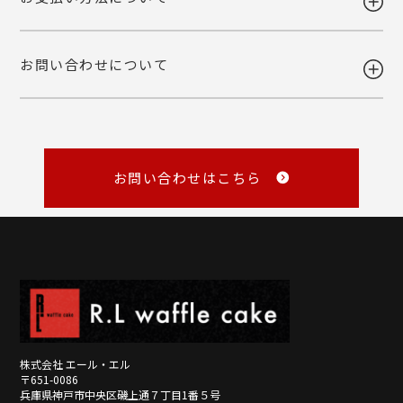
ご注文後の変更・キャンセルは原則お受けいたしかねます。注文確定前
予めご了承下さいませ。
に、商品内容と個数・お届け希望日・熨斗などご確認くださいませ。
品質には万全を期しておりますが、万一不都合な点がございましたら弊
お問い合わせについて
社までご連絡ください。 配送中の事故に関しましても交換いたしま
・各種クレジットカード
す。
（VISA・MASTER・JCB・NICOS）
・Amazon Pay
商品の性質上、お客様のご都合による返品はお断りしております。
・銀行振込
・NP後払い
メール
・NP掛け払い
詳しくみる
master@rl-waffle.co.jp
（16時以降は翌日返信）
お問い合わせはこちら
TEL
0120-21-8840
（10：00～16：00 ※土曜・日曜・祝日定休日）
※メールは「受信日の翌営業日17時まで」に返信しています。
詳しくみる
詳しくみる
株式会社 エール・エル
〒651-0086
兵庫県神戸市中央区磯上通７丁目1番５号