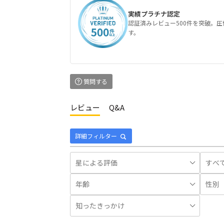
実績プラチナ認定
認証済みレビュー500件を突破。
す。
質問する
レビュー
Q&A
詳細フィルター