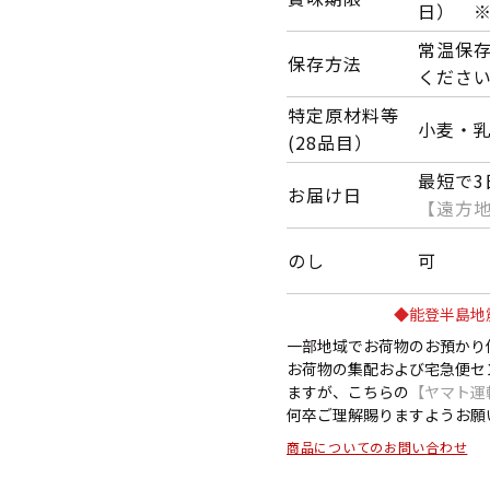
日） ※
常温保
保存方法
くださ
特定原材料等
小麦・
(28品目）
最短で3
お届け日
【遠方
のし
可
◆能登半島地
一部地域でお荷物のお預かり
お荷物の集配および宅急便セ
ますが、こちらの
【ヤマト運
何卒ご理解賜りますようお願
商品についてのお問い合わせ