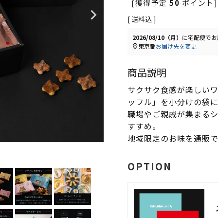
[獲得予定
50
ポイント]
送料込
2026/08/10（月）
に
宅配便
でお
東京都
お届け先を変更
商品説明
サクサク食感が楽しい
ッフル」を小分けの袋
職場やご親戚が集まる
すすめ。
地域限定のお味を通販で
OPTION