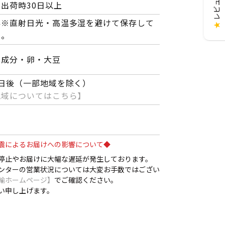
出荷時30日以上
存※直射日光・高温多湿を避けて保存して
★
い。
乳成分・卵・大豆
日後（一部地域を除く）
地域についてはこちら】
震によるお届けへの影響について◆
停止やお届けに大幅な遅延が発生しております。
ンターの営業状況については大変お手数ではござい
輸ホームページ】
でご確認ください。
い申し上げます。