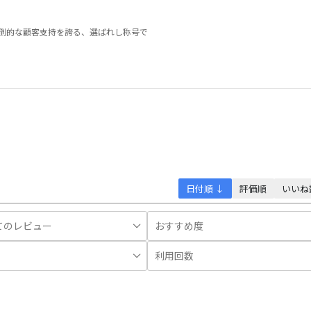
圧倒的な顧客支持を誇る、選ばれし称号で
日付順 ↓
評価順
いいね