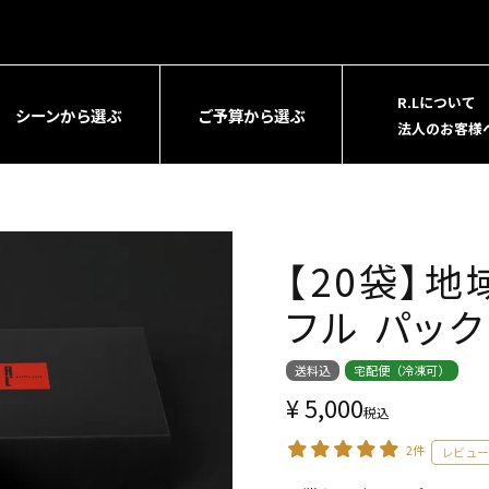
R.Lについて
シーンから選ぶ
ご予算から選ぶ
法人のお客様
【20袋】
フル パック
送料込
宅配便（冷凍可）
¥
5,000
税込
2件