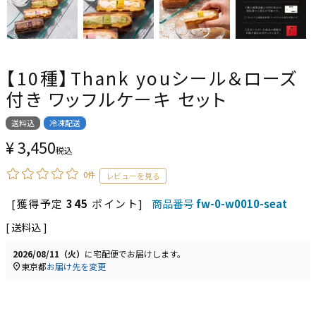
【10種】Thank youシール＆ローズ
付き ワッフルケーキ セット
送料込
冷凍配送
¥
3,450
税込
0件
[獲得予定
345
ポイント]
商品番号
fw-0-w0010-seat
送料込
2026/08/11（火）
に
宅配便
でお届けします。
東京都
お届け先を変更