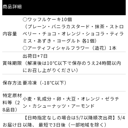
商品詳細
○ワッフルケーキ10個
（プレーン・バニラカスタード・抹茶・ストロ
内容量
ベリー・チョコ・オレンジ・ショコラ・ティラ
ミス・あずき・ヨーグルト 各1個）
○アーティフィシャルフラワー（造花）1本
出荷日+7日
賞味期限
（解凍後は10℃以下で保存のうえ24時間以内
にお召し上がりください）
保存方法
要冷凍（-18℃以下）
特定原材
小麦・乳成分・卵・大豆・オレンジ・ゼラチ
料等（2
ン・カシューナッツ・アーモンド
8品目）
【日時指定なしの場合は5/7以降順次出荷】5/4
お届け日
以降、 最短で3日後（一部地域を除く）