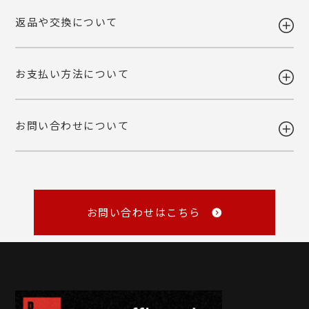
ご自宅お届けの場合は、当店へ引き上げとさせて頂きます。恐れ入りま
詳しくみる
返品や交換について
すが、転送・引き上げ対応の場合も商品代金はご請求させて頂きます。
ギフト注文で【出荷から7日以内】にお届け先様が商品をお受け取り頂
予めご了承下さいませ。
けなかった場合、ご依頼主様へ転送いたします。
ご自宅お届けの場合は、当店へ引き上げとさせて頂きます。恐れ入りま
詳しくみる
お支払い方法について
すが、転送・引き上げ対応の場合も商品代金はご請求させて頂きます。
ご注文後の変更・キャンセルは原則お受けいたしかねます。注文確定前
予めご了承下さいませ。
に、商品内容と個数・お届け希望日・熨斗などご確認くださいませ。
品質には万全を期しておりますが、万一不都合な点がございましたら弊
お問い合わせについて
社までご連絡ください。 配送中の事故に関しましても交換いたしま
・各種クレジットカード
す。
（VISA・MASTER・JCB・NICOS）
・Amazon Pay
商品の性質上、お客様のご都合による返品はお断りしております。
・銀行振込
・NP後払い
メール
・NP掛け払い
詳しくみる
master@rl-waffle.co.jp
（16時以降は翌日返信）
お問い合わせはこちら
TEL
0120-21-8840
（10：00～16：00 ※土曜・日曜・祝日定休日）
※メールは「受信日の翌営業日17時まで」に返信しています。
詳しくみる
詳しくみる