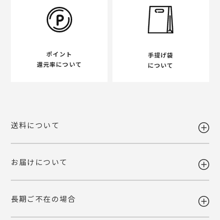
ポイント
手提げ袋
還元率について
について
送料について
お届けについて
送料 全国一律980円
5,400円以上お買い上げで送料無料
【送料改定のお知らせ】
長期ご不在の場合
当店で利用しております運送会社の料金改定に伴い、送料を改定させて
ギフト注文で【出荷から7日以内】にお届け先様が商品をお受け取り頂
いただくこととなりました。
けなかった場合、ご依頼主様へ転送いたします。