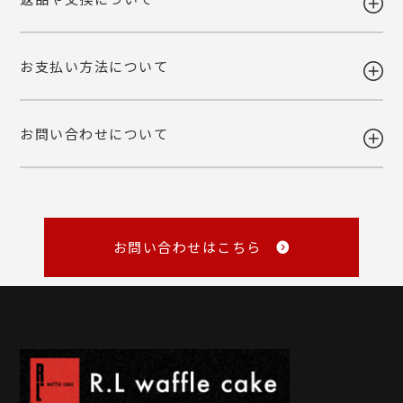
ギフト注文で【出荷から7日以内】にお届け先様が商品をお受け取り頂
予めご了承下さいませ。
けなかった場合、ご依頼主様へ転送いたします。
ご自宅お届けの場合は、当店へ引き上げとさせて頂きます。恐れ入りま
詳しくみる
お支払い方法について
すが、転送・引き上げ対応の場合も商品代金はご請求させて頂きます。
ご注文後の変更・キャンセルは原則お受けいたしかねます。注文確定前
予めご了承下さいませ。
に、商品内容と個数・お届け希望日・熨斗などご確認くださいませ。
品質には万全を期しておりますが、万一不都合な点がございましたら弊
お問い合わせについて
社までご連絡ください。 配送中の事故に関しましても交換いたしま
・各種クレジットカード
す。
（VISA・MASTER・JCB・NICOS）
・Amazon Pay
商品の性質上、お客様のご都合による返品はお断りしております。
・銀行振込
・NP後払い
メール
・NP掛け払い
詳しくみる
master@rl-waffle.co.jp
（16時以降は翌日返信）
お問い合わせはこちら
TEL
0120-21-8840
（10：00～16：00 ※土曜・日曜・祝日定休日）
※メールは「受信日の翌営業日17時まで」に返信しています。
詳しくみる
詳しくみる