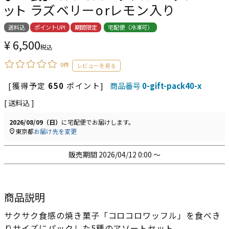
ット ラズベリーorレモン入り
送料込
ポイントUP!
期間限定
宅配便（冷凍可）
¥
6,500
税込
0件
[獲得予定
650
ポイント]
商品番号
0-gift-pack40-x
送料込
2026/08/09（日）
に
宅配便
でお届けします。
東京都
お届け先を変更
販売期間
2026/04/12 0:00
〜
商品説明
サクサク食感の焼き菓子「コロコロワッフル」を食べき
りサイズにパックした5種のアソートセット。