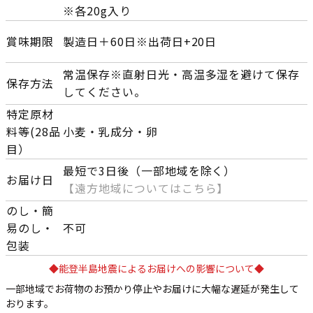
※各20g入り
賞味期限
製造日＋60日※出荷日+20日
常温保存※直射日光・高温多湿を避けて保存
保存方法
してください。
特定原材
料等(28品
小麦・乳成分・卵
目）
最短で3日後（一部地域を除く）
お届け日
【遠方地域についてはこちら】
のし・簡
易のし・
不可
包装
◆能登半島地震によるお届けへの影響について◆
一部地域でお荷物のお預かり停止やお届けに大幅な遅延が発生して
おります。