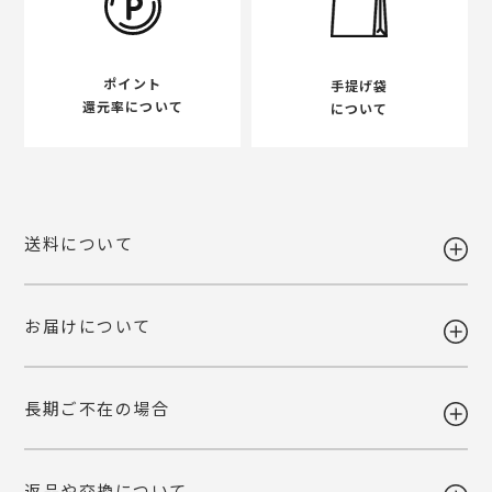
ポイント
手提げ袋
還元率について
について
送料について
お届けについて
送料 全国一律980円
5,400円以上お買い上げで送料無料
【送料改定のお知らせ】
長期ご不在の場合
当店で利用しております運送会社の料金改定に伴い、送料を改定させて
ギフト注文で【出荷から7日以内】にお届け先様が商品をお受け取り頂
いただくこととなりました。
けなかった場合、ご依頼主様へ転送いたします。
ご自宅お届けの場合は、当店へ引き上げとさせて頂きます。恐れ入りま
詳しくみる
返品や交換について
すが、転送・引き上げ対応の場合も商品代金はご請求させて頂きます。