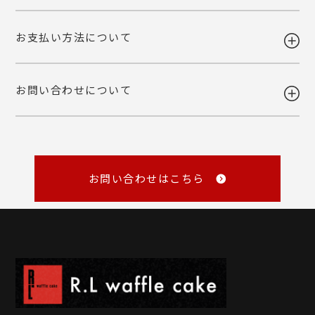
けなかった場合、ご依頼主様へ転送いたします。
ご自宅お届けの場合は、当店へ引き上げとさせて頂きます。恐れ入りま
詳しくみる
お支払い方法について
すが、転送・引き上げ対応の場合も商品代金はご請求させて頂きます。
ご注文後の変更・キャンセルは原則お受けいたしかねます。注文確定前
予めご了承下さいませ。
に、商品内容と個数・お届け希望日・熨斗などご確認くださいませ。
品質には万全を期しておりますが、万一不都合な点がございましたら弊
お問い合わせについて
社までご連絡ください。 配送中の事故に関しましても交換いたしま
・各種クレジットカード
す。
（VISA・MASTER・JCB・NICOS）
・Amazon Pay
商品の性質上、お客様のご都合による返品はお断りしております。
・銀行振込
・NP後払い
メール
・NP掛け払い
詳しくみる
master@rl-waffle.co.jp
（16時以降は翌日返信）
お問い合わせはこちら
TEL
0120-21-8840
（10：00～16：00 ※土曜・日曜・祝日定休日）
※メールは「受信日の翌営業日17時まで」に返信しています。
詳しくみる
詳しくみる