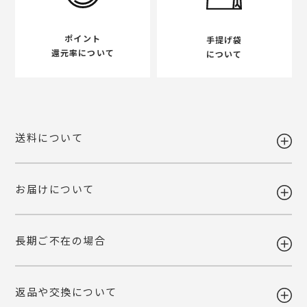
ポイント
手提げ袋
還元率について
について
送料について
お届けについて
送料 全国一律980円
5,400円以上お買い上げで送料無料
【送料改定のお知らせ】
長期ご不在の場合
当店で利用しております運送会社の料金改定に伴い、送料を改定させて
ギフト注文で【出荷から7日以内】にお届け先様が商品をお受け取り頂
いただくこととなりました。
けなかった場合、ご依頼主様へ転送いたします。
ご自宅お届けの場合は、当店へ引き上げとさせて頂きます。恐れ入りま
詳しくみる
返品や交換について
すが、転送・引き上げ対応の場合も商品代金はご請求させて頂きます。
ギフト注文で【出荷から7日以内】にお届け先様が商品をお受け取り頂
予めご了承下さいませ。