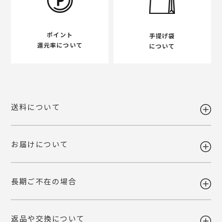
ポイント
手提げ袋
還元率について
について
送料について
お届けについて
送料 全国一律980円
5,400円以上お買い上げで送料無料
【送料改定のお知らせ】
長期ご不在の場合
当店で利用しております運送会社の料金改定に伴い、送料を改定させて
ギフト注文で【出荷から7日以内】にお届け先様が商品をお受け取り頂
いただくこととなりました。
けなかった場合、ご依頼主様へ転送いたします。
ご自宅お届けの場合は、当店へ引き上げとさせて頂きます。恐れ入りま
詳しくみる
返品や交換について
すが、転送・引き上げ対応の場合も商品代金はご請求させて頂きます。
ギフト注文で【出荷から7日以内】にお届け先様が商品をお受け取り頂