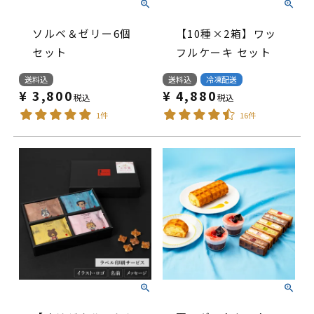
ソルベ＆ゼリー6個
【10種×2箱】ワッ
セット
フルケーキ セット
送料込
送料込
冷凍配送
¥
3,800
¥
4,880
税込
税込
1件
16件