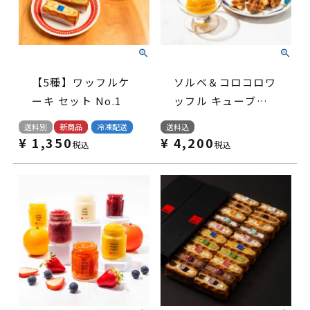
【5種】ワッフルケ
ソルベ＆コロコロワ
ーキ セット No.1
ッフル キューブセ
ット
送料別
新商品
冷凍配送
送料込
¥
1,350
¥
4,200
税込
税込