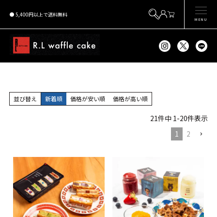
5,400円以上で送料無料
MENU
並び替え
新着順
価格が安い順
価格が高い順
21
件中
1
-
20
件表示
1
2