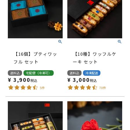
【16個】プティワッ
【10種】ワッフルケ
フル セット
ーキ セット
送料込
宅配便（冷凍可）
送料込
冷凍配送
¥
3,900
¥
3,000
税込
税込
5件
70件