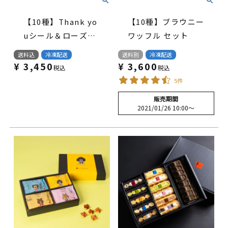
【10種】Thank yo
【10種】ブラウニー
uシール＆ローズ付
ワッフル セット
き ワッフルケーキ
送料込
冷凍配送
送料別
冷凍配送
セット
¥
3,450
¥
3,600
税込
税込
5件
販売期間
2021/01/26 10:00
〜