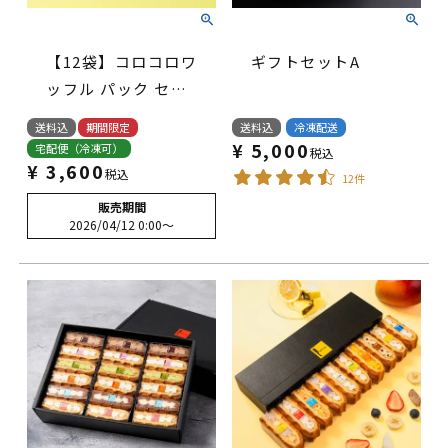
【12袋】コロコロワ
ギフトセットA
ッフル パック セッ
ト ラズベリーorレ
送料込
期間限定
送料込
冷凍配送
モン入り
¥
5,000
宅配便（冷凍可）
税込
¥
3,600
税込
12件
販売期間
2026/04/12 0:00
〜