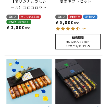
【オリジナルのしシ
夏のギフトセット
ール】コロコロワッ
フル パック 12袋セ
送料込
オリジナル印刷
送料込
期間限定
冷凍配送
ット
¥
5,000
宅配便（冷凍可）
税込
¥
3,800
税込
5件
販売期間
2026/05/28 0:00
〜
2026/08/31 23:59