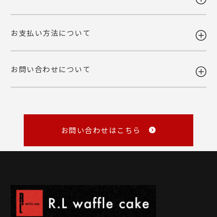
予めご了承下さいませ。
けなかった場合、ご依頼主様へ転送いたします。
ご自宅お届けの場合は、当店へ引き上げとさせて頂きます。恐れ入りま
詳しくみる
お支払い方法について
すが、転送・引き上げ対応の場合も商品代金はご請求させて頂きます。
ご注文後の変更・キャンセルは原則お受けいたしかねます。注文確定前
予めご了承下さいませ。
に、商品内容と個数・お届け希望日・熨斗などご確認くださいませ。
品質には万全を期しておりますが、万一不都合な点がございましたら弊
お問い合わせについて
社までご連絡ください。 配送中の事故に関しましても交換いたしま
・各種クレジットカード
す。
（VISA・MASTER・JCB・NICOS）
・Amazon Pay
商品の性質上、お客様のご都合による返品はお断りしております。
・銀行振込
・NP後払い
メール
・NP掛け払い
詳しくみる
master@rl-waffle.co.jp
（16時以降は翌日返信）
お問い合わせはこちら
TEL
0120-21-8840
（10：00～16：00 ※土曜・日曜・祝日定休日）
※メールは「受信日の翌営業日17時まで」に返信しています。
詳しくみる
詳しくみる