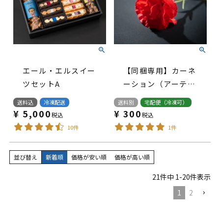
エール・エルスイー
【同梱専用】カーネ
ツセットA
ーション（アーティ
フィシャルフラワ
送料込
冷凍配送
送料別
宅配便（冷凍可）
ー）
¥
5,000
¥
300
税込
税込
10件
1件
並び替え
新着順
価格が安い順
価格が高い順
21
件中
1
-
20
件表示
1
2