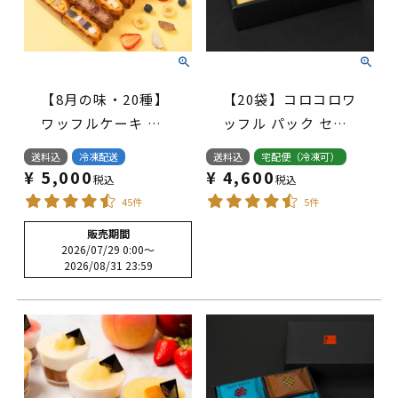
【8月の味・20種】
【20袋】コロコロワ
ワッフルケーキ セ
ッフル パック セッ
ット(B)
ト
送料込
冷凍配送
送料込
宅配便（冷凍可）
¥
5,000
¥
4,600
税込
税込
45件
5件
販売期間
2026/07/29 0:00
〜
2026/08/31 23:59