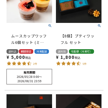
ムースカップワッフ
【8個】プティワッ
ル6個セット (ミッ
フル セット
クスベリー・ヨーグ
送料込
期間限定
冷凍配送
送料別
宅配便（冷凍可）
ルトピーチ・マンゴ
¥
5,000
¥
1,800
税込
税込
ー)
2件
5件
販売期間
2026/05/28 0:00
〜
2026/08/31 23:59